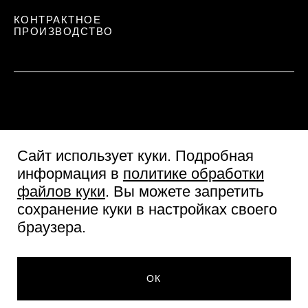
КОНТРАКТНОЕ
ПРОИЗВОДСТВО
Сайт использует куки
. Подробная
информация в
политике обработки
файлов куки
. Вы можете запретить
сохранение куки в настройках своего
Пользовательское соглашение
браузера.
Согласие посетителя сайта
Политика обработки персональных данных
222 ₽
© Две линии 2026
НЕТ В НАЛИЧИИ
ОК