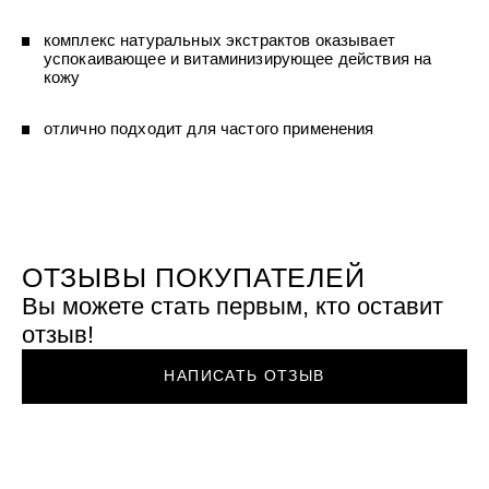
УХОД ЗА ПОЛОСТЬЮ РТА
Подарочный набор для волос
Крем для проб
лемной кожи ClioDerm
ALTAI BIO PREMIUM Зубная пас
"Комплексный уход" Силапант
комплекс натуральных экстрактов оказывает
мультикомплекс 5 в 1 с витамин
УХОД ЗА ВОЛОСАМИ
CLIODERM
успокаивающее и витаминизирующее действия на
минералами Алтайбио
Подарочный набор для волос
Крем для проб
кожу
"Комплексный уход" Силапант
отлично подходит для частого применения
ОТЗЫВЫ ПОКУПАТЕЛЕЙ
Вы можете стать первым, кто оставит
отзыв!
НАПИСАТЬ ОТЗЫВ