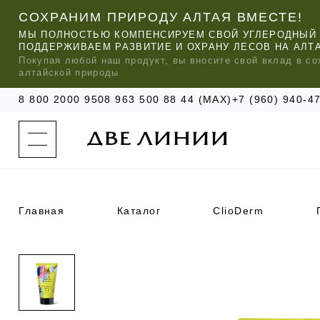
СОХРАНИМ ПРИРОДУ АЛТАЯ ВМЕСТЕ!
МЫ ПОЛНОСТЬЮ КОМПЕНСИРУЕМ СВОЙ УГЛЕРОДНЫЙ 
ПОДДЕРЖИВАЕМ РАЗВИТИЕ И ОХРАНУ ЛЕСОВ НА АЛТ
Покупая любой
наш
продукт, вы вносите свой вклад в со
алтайской природы
8 800 2000 950
8 963 500 88 44 (MAX)
+7 (960) 940-
к
а
т
а
л
о
г
о
Главная
Каталог
ClioDerm
к
о
м
п
МЫ РЕ
МЫ РЕ
МЫ РЕ
а
УХОД ЗА ВОЛОСАМИ
СИЛАПАНТ
КАТАЛОГ
н
и
и
УХОД ЗА ЛИЦОМ
АНТИСИЛЬВЕРИН
О КОМПАНИИ
б
ЧАСТО ИЩУТ
р
е