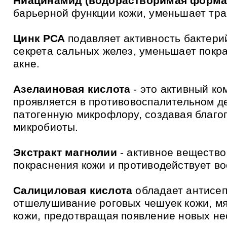
Ниацинамид
(водорастворимая форма
и
к
барьерной функции кожи, уменьшает тра
а
м
Цинк РСА
подавляет активность бактери
секрета сальных желез, уменьшает покр
акне.
Азелаиновая кислота
- это активный ко
проявляется в противовоспалительном де
патогенную микрофлору, создавая благо
микробиоты.
Экстракт магнолии
- активное вещество
покраснения кожи и противодействует в
Салициловая кислота
обладает антисеп
отшелушивание роговых чешуек кожи, м
кожи, предотвращая появление новых не