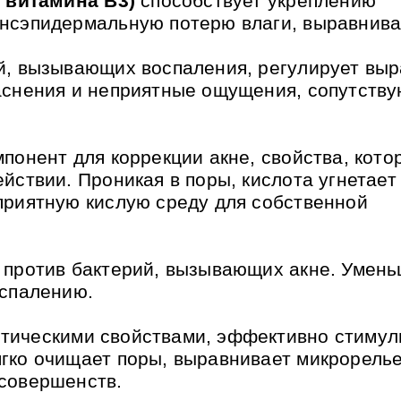
 витамина B3)
способствует укреплению
нсэпидермальную потерю влаги, выравнива
й, вызывающих воспаления, регулирует выр
аснения и неприятные ощущения, сопутств
мпонент для коррекции акне, свойства, кото
йствии. Проникая в поры, кислота угнетает
приятную кислую среду для собственной
 против бактерий, вызывающих акне. Умен
оспалению.
тическими свойствами, эффективно стимул
ягко очищает поры, выравнивает микрорель
совершенств.