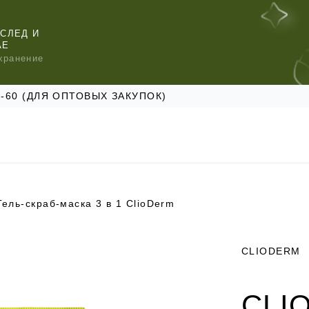
СЛЕД И
АЕ
хранение
47-60 (ДЛЯ ОПТОВЫХ ЗАКУПОК)
Гель-скраб-маска 3 в 1 ClioDerm
КОМЕНДУЕМ
КОМЕНДУЕМ
КОМЕНДУЕМ
CLIODERM
CLI