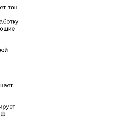
ет тон.
аботку
ующие
рой
ьшает
ирует
еф