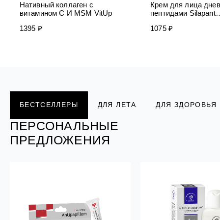
Нативный коллаген с
Крем для лица днев
витамином C И MSM VitUp
пептидами Silapant
PeptidExpert
1395 ₽
1075 ₽
ПЕРСОНАЛЬНЫЕ
ПЕРСОНАЛЬНЫЕ
ПЕРСОНАЛЬНЫЕ
ПЕРСОНАЛЬНЫЕ
ПЕРСОНАЛЬНЫЕ
БЕСТСЕЛЛЕРЫ
ДЛЯ ЛЕТА
ДЛЯ ЗДОРОВЬЯ
ПРЕДЛОЖЕНИЯ
ПРЕДЛОЖЕНИЯ
ПРЕДЛОЖЕНИЯ
ПРЕДЛОЖЕНИЯ
ПРЕДЛОЖЕНИЯ
ПЕРСОНАЛЬНЫЕ
ПРЕДЛОЖЕНИЯ
РАСПРОДАЖ
А