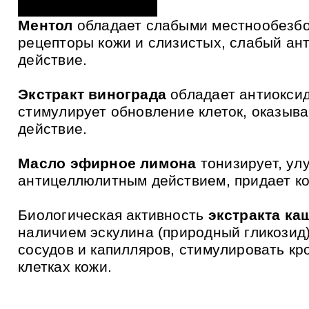
и
к
Ментол
обладает слабыми местнообезбо
а
м
рецепторы кожи и слизистых, слабый ант
действие.
Экстракт винограда
обладает антиоксид
стимулирует обновление клеток, оказыв
действие.
Масло эфирное лимона
тонизирует, ул
антицеллюлитным действием, придает ко
Биологическая активность
экстракта ка
наличием эскулина (природный гликозид)
сосудов и капилляров, стимулировать к
клетках кожи.