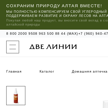
СОХРАНИМ ПРИРОДУ АЛТАЯ ВМЕСТЕ!
МЫ ПОЛНОСТЬЮ КОМПЕНСИРУЕМ СВОЙ УГЛЕРОДНЫЙ 
ПОДДЕРЖИВАЕМ РАЗВИТИЕ И ОХРАНУ ЛЕСОВ НА АЛТ
Покупая любой
наш
продукт, вы вносите свой вклад в со
алтайской природы
8 800 2000 950
8 963 500 88 44 (MAX)
+7 (960) 940-
к
а
т
а
л
о
г
о
Главная
Каталог
Домашняя аптечка
к
о
м
п
МЫ РЕ
МЫ РЕ
МЫ РЕ
а
УХОД ЗА ВОЛОСАМИ
СИЛАПАНТ
КАТАЛОГ
н
и
и
УХОД ЗА ЛИЦОМ
АНТИСИЛЬВЕРИН
О КОМПАНИИ
б
ЧАСТО ИЩУТ
р
е