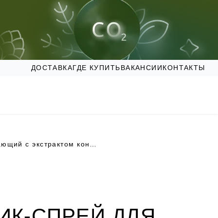
ДОСТАВКА
ГДЕ КУПИТЬ
ВАКАНСИИ
КОНТАКТЫ
Тоник-спрей для ног охлаждающий с экстрактом конского каштана Домашняя аптечка
ИК-СПРЕЙ ДЛЯ