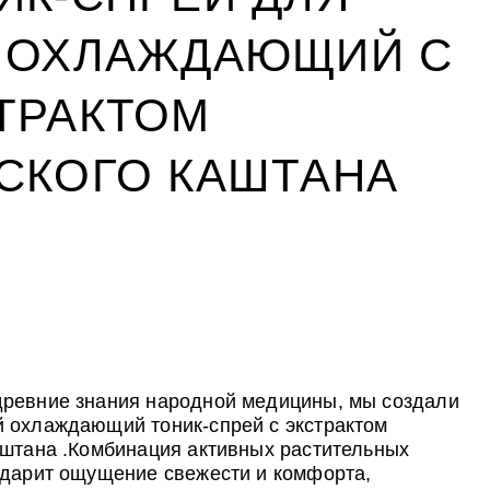
 ОХЛАЖДАЮЩИЙ С
ТРАКТОМ
СКОГО КАШТАНА
УХОД ЗА ПОЛОСТЬЮ РТА
CLIODERM
УХОД ЗА ПОЛОСТЬЮ РТА
ожи
йствия
ожи
ALTAI BIO PREMIUM Зубная паста
Крем для проблемной кожи
ALTAI BIO PREMIUM Зубная паста
мультикомплекс 5 в 1 с
ClioDerm
мультикомплекс 5 в 1 с
витаминами и минералами
витаминами и минералами
Алтайбио
Алтайбио
ревние знания народной медицины, мы создали
 охлаждающий тоник-спрей с экстрактом
аштана .Комбинация активных растительных
 дарит ощущение свежести и комфорта,