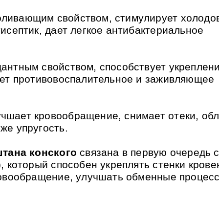
ливающим свойством, стимулирует холодо
исептик, дает легкое антибактериальное
антным свойством, способствует укреплен
ает противовоспалительное и заживляющее
учшает кровообращение, снимает отеки, об
же упругость.
штана конского
связана в первую очередь 
, который способен укреплять стенки кров
ровообращение, улучшать обменные процес