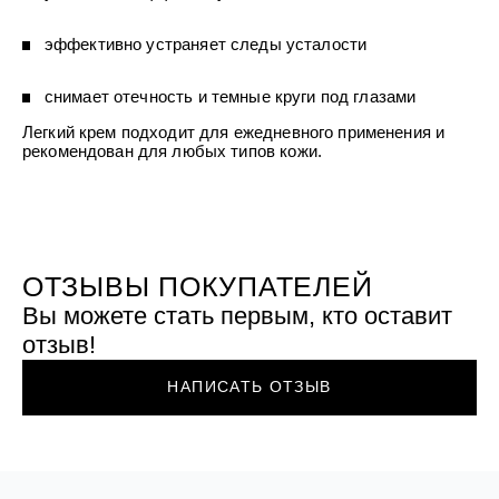
УХОД ЗА ПОЛОСТЬЮ РТА
Подарочный набор для волос
Крем для проб
лемной кожи ClioDerm
ALTAI BIO PREMIUM Зубная пас
"Комплексный уход" Силапант
мультикомплекс 5 в 1 с витамин
эффективно устраняет следы усталости
УХОД ЗА ВОЛОСАМИ
CLIODERM
минералами Алтайбио
Подарочный набор для волос
Крем для проб
"Комплексный уход" Силапант
снимает отечность и темные круги под глазами
Легкий крем подходит для ежедневного применения и
рекомендован для любых типов кожи.
ОТЗЫВЫ ПОКУПАТЕЛЕЙ
Вы можете стать первым, кто оставит
отзыв!
НАПИСАТЬ ОТЗЫВ