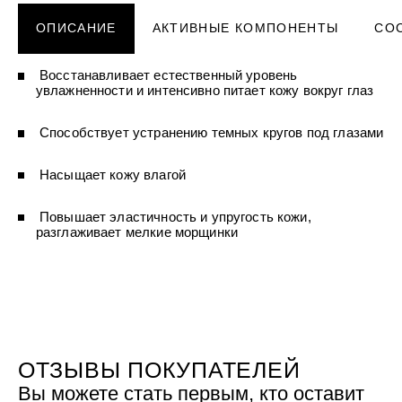
УХОД ЗА ПОЛОСТЬЮ РТА
Подарочный набор для волос
Крем для проб
лемной кожи ClioDerm
ALTAI BIO PREMIUM Зубная пас
"Комплексный уход" Силапант
ОПИСАНИЕ
АКТИВНЫЕ КОМПОНЕНТЫ
СО
мультикомплекс 5 в 1 с витамин
УХОД ЗА ВОЛОСАМИ
CLIODERM
минералами Алтайбио
Подарочный набор для волос
Крем для проб
"Комплексный уход" Силапант
Восстанавливает естественный уровень
увлажненности и интенсивно питает кожу вокруг глаз
Способствует устранению темных кругов под глазами
Насыщает кожу влагой
Повышает эластичность и упругость кожи,
разглаживает мелкие морщинки
ОТЗЫВЫ ПОКУПАТЕЛЕЙ
Вы можете стать первым, кто оставит