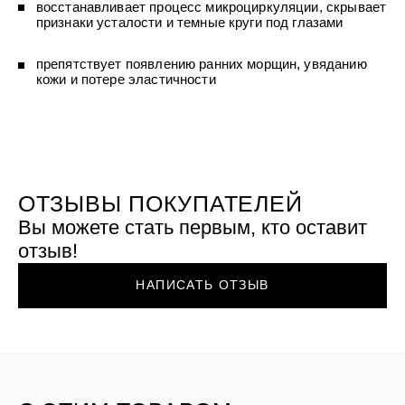
УХОД ЗА ПОЛОСТЬЮ РТА
восстанавливает процесс микроциркуляции, скрывает
Подарочный набор для волос
Крем для проб
лемной кожи ClioDerm
ALTAI BIO PREMIUM Зубная пас
признаки усталости и темные круги под глазами
"Комплексный уход" Силапант
мультикомплекс 5 в 1 с витамин
УХОД ЗА ВОЛОСАМИ
CLIODERM
минералами Алтайбио
Подарочный набор для волос
Крем для проб
препятствует появлению ранних морщин, увяданию
"Комплексный уход" Силапант
кожи и потере эластичности
ОТЗЫВЫ ПОКУПАТЕЛЕЙ
Вы можете стать первым, кто оставит
отзыв!
НАПИСАТЬ ОТЗЫВ