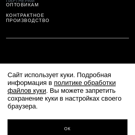
ПАРТНЕРАМ
ОПТОВИКАМ
КОНТРАКТНОЕ
ПРОИЗВОДСТВО
Сайт использует куки
. Подробная
информация в
политике обработки
файлов куки
. Вы можете запретить
сохранение куки в настройках своего
Пользовательское соглашение
браузера.
Согласие посетителя сайта
Политика обработки персональных данных
421 ₽
© Две линии 2026
ДОБАВИТЬ В КОРЗИНУ
ОК