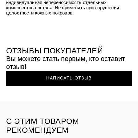
УХОД ЗА ПОЛОСТЬЮ РТА
индивидуальная непереносимость отдельных
Подарочный набор для волос
Крем для проб
лемной кожи ClioDerm
ALTAI BIO PREMIUM Зубная пас
компонентов состава. Не применять при нарушении
"Комплексный уход" Силапант
мультикомплекс 5 в 1 с витамин
целостности кожных покровов.
УХОД ЗА ВОЛОСАМИ
CLIODERM
минералами Алтайбио
Подарочный набор для волос
Крем для проб
"Комплексный уход" Силапант
ОТЗЫВЫ ПОКУПАТЕЛЕЙ
Вы можете стать первым, кто оставит
отзыв!
НАПИСАТЬ ОТЗЫВ
С ЭТИМ ТОВАРОМ
РЕКОМЕНДУЕМ