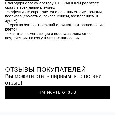
УХОД ЗА ПОЛОСТЬЮ РТА
Благодаря своему составу ПСОРИНОРМ работает
Подарочный набор для волос
Крем для проб
лемной кожи ClioDerm
ALTAI BIO PREMIUM Зубная пас
сразу в трех направлениях:
"Комплексный уход" Силапант
мультикомплекс 5 в 1 с витамин
- эффективно справляется с основными симптомами
УХОД ЗА ВОЛОСАМИ
CLIODERM
минералами Алтайбио
псориаза (сухостью, покраснением, воспалением и
Подарочный набор для волос
Крем для проб
зудом)
"Комплексный уход" Силапант
- бережно очищает верхний слой кожи от ороговевших
клеток
- оказывает смягчающее и восстанавливающее
воздействия на кожу в местах нанесения
ОТЗЫВЫ ПОКУПАТЕЛЕЙ
Вы можете стать первым, кто оставит
отзыв!
НАПИСАТЬ ОТЗЫВ