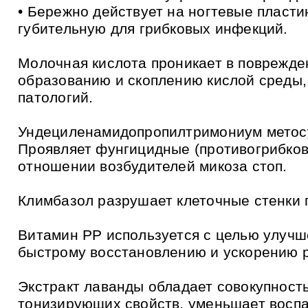
и
• Бережно действует на ногтевые пластин
к
а
губительную для грибковых инфекций.
м
Молочная кислота проникает в поврежде
образованию и скоплению кислой среды,
патологий.
Ундециленамидопропилтримониум метосул
Проявляет фунгицидные (противогрибков
отношении возбудителей микоза стоп.
Климбазол разрушает клеточные стенки гр
Витамин РР используется с целью улучш
быстрому восстановлению и ускорению р
Экстракт лаванды обладает совокупнос
тонизирующих свойств, уменьшает воспа