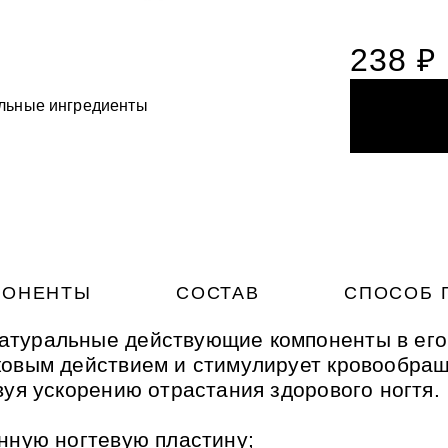
238 ₽
льные ингредиенты
ста для деликатного
НОГАМИ
НОГАМИ
ия с вулканическим
ый фитокомплекс для
микрогранулами
ый фитокомплекс для
ожей рук и ног Силапант
ожей рук и ног Силапант
ПОНЕНТЫ
СОСТАВ
СПОСОБ 
атуральные действующие компоненты в его
ковым действием и стимулирует кровообра
вуя ускорению отрастания здорового ногтя.
нную ногтевую пластину;