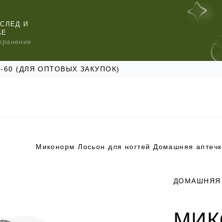
СЛЕД И
АЕ
хранение
47-60 (ДЛЯ ОПТОВЫХ ЗАКУПОК)
Миконорм Лосьон для ногтей Домашняя аптеч
КОМЕНДУЕМ
КОМЕНДУЕМ
КОМЕНДУЕМ
ДОМАШНЯЯ 
МИК