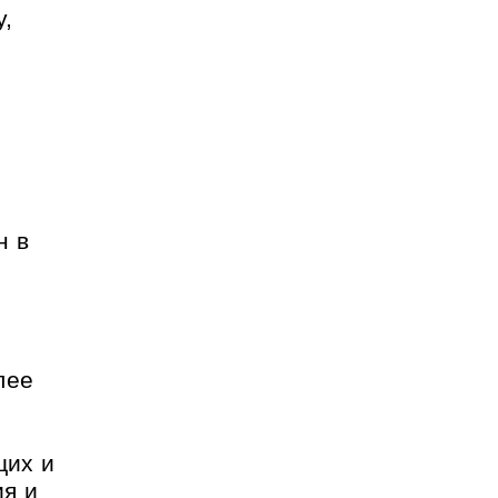
у,
н в
лее
щих и
ия и