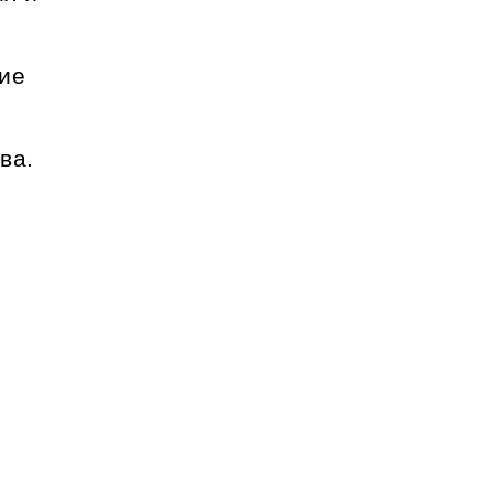
ние
ва.