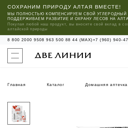
СОХРАНИМ ПРИРОДУ АЛТАЯ ВМЕСТЕ!
МЫ ПОЛНОСТЬЮ КОМПЕНСИРУЕМ СВОЙ УГЛЕРОДНЫЙ 
ПОДДЕРЖИВАЕМ РАЗВИТИЕ И ОХРАНУ ЛЕСОВ НА АЛТ
Покупая любой
наш
продукт, вы вносите свой вклад в со
алтайской природы
8 800 2000 950
8 963 500 88 44 (MAX)
+7 (960) 940-
к
а
т
а
л
о
г
о
Главная
Каталог
Домашняя аптечка
к
о
м
п
МЫ РЕ
МЫ РЕ
МЫ РЕ
а
УХОД ЗА ВОЛОСАМИ
СИЛАПАНТ
КАТАЛОГ
н
и
и
УХОД ЗА ЛИЦОМ
АНТИСИЛЬВЕРИН
О КОМПАНИИ
б
ЧАСТО ИЩУТ
р
е