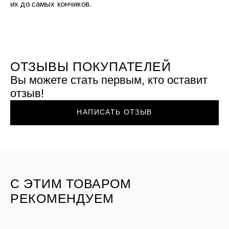
УХОД ЗА ПОЛОСТЬЮ РТА
их до самых кончиков.
Подарочный набор для волос
Крем для проб
лемной кожи ClioDerm
ALTAI BIO PREMIUM Зубная пас
"Комплексный уход" Силапант
мультикомплекс 5 в 1 с витамин
УХОД ЗА ВОЛОСАМИ
CLIODERM
минералами Алтайбио
Подарочный набор для волос
Крем для проб
"Комплексный уход" Силапант
ОТЗЫВЫ ПОКУПАТЕЛЕЙ
Вы можете стать первым, кто оставит
отзыв!
НАПИСАТЬ ОТЗЫВ
С ЭТИМ ТОВАРОМ
РЕКОМЕНДУЕМ