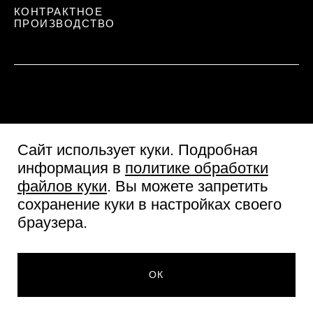
КОНТРАКТНОЕ
ПРОИЗВОДСТВО
Сайт использует куки
. Подробная
информация в
политике обработки
файлов куки
. Вы можете запретить
сохранение куки в настройках своего
Пользовательское соглашение
браузера.
Согласие посетителя сайта
Политика обработки персональных данных
489 ₽
© Две линии 2026
ДОБАВИТЬ В КОРЗИНУ
ОК