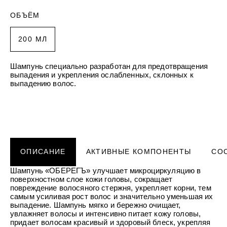
УХОД ЗА НОГАМИ
к
против трещин смягчающий
Подарочный фитокомплекс для у
т
ОБЪЁМ
КОНТАКТЫ
SPA Altai
кожей рук и ног Силапант
н
о
БОРЫ
ДЕТСКАЯ СЕРИЯ
ПОДАРОЧНЫЕ НАБОРЫ
е
ЛИЧНЫЙ КАБИНЕТ
 детский увлажняющий
бор "Для тебя" Алтайбио
Шампунь-пенка для купания ма
Набор для лица "Интенсивный у
200 МЛ
п
Рики Тики
Силапант
р
ЧКА
ДОМАШНЯЯ АПТЕЧКА
о
здочка - масло
Активайс фитогель двойного дей
ЛИЧНЫЙ КАБИНЕТ
и
Шампунь специально разработан для предотвращения
МЫ РЕКОМЕНДУЕМ
 Домашняя аптечка
охлаждающе-разогревающий До
з
выпадения и укрепления ослабленных, склонных к
в
НИЕ
аптечка
выпадению волос.
о
е «Легендарное Сибиркое»
д
МЫ РЕКОМЕНДУЕМ
с
т
в
о
о
МИ
п
бор для волос
мной гигиены Силапант
т
уход" Силапант
о
СИЛАПАНТ
CLIODERM
ОПИСАНИЕ
АКТИВНЫЕ КОМПОНЕНТЫ
СО
CLIODERM
в
Пенка для умывания Силапант
Крем локально
го воздействия ClioDerm
Крем для проблемной кожи Clio
и
к
Шампунь «ОБЕРЕГЪ» улучшает микроциркуляцию в
а
поверхностном слое кожи головы, сокращает
УХОД ЗА ЛИЦОМ
м
етический для кожи вокруг
Крем для лица "Суперомоложени
повреждение волосяного стержня, укрепляет корни, тем
пептидами Silapant PeptidExpert
самым усиливая рост волос и значительно уменьшая их
выпадение. Шампунь мягко и бережно очищает,
увлажняет волосы и интенсивно питает кожу головы,
придает волосам красивый и здоровый блеск, укрепляя
УХОД ЗА ВОЛОСАМИ
CLIODERM