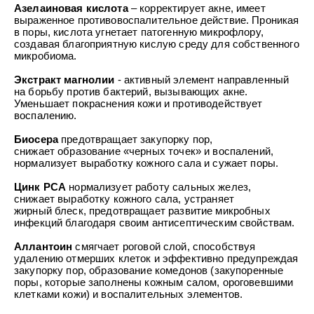
Азелаиновая кислота
– корректирует акне, имеет
выраженное противовоспалительное действие. Проникая
в поры, кислота угнетает патогенную микрофлору,
создавая благоприятную кислую среду для собственного
микробиома.
Экстракт магнолии
- активный элемент направленный
на борьбу против бактерий, вызывающих акне.
Уменьшает покраснения кожи и противодействует
воспалению.
Биосера
предотвращает закупорку пор,
снижает образование «черных точек» и воспалений,
нормализует выработку кожного сала и сужает поры.
Цинк РСА
нормализует работу сальных желез,
снижает выработку кожного сала, устраняет
жирный блеск, предотвращает развитие микробных
инфекций благодаря своим антисептическим свойствам.
Аллантоин
смягчает роговой слой, способствуя
удалению отмерших клеток и эффективно предупреждая
закупорку пор, образование комедонов (закупоренные
поры, которые заполнены кожным салом, ороговевшими
клетками кожи) и воспалительных элементов.