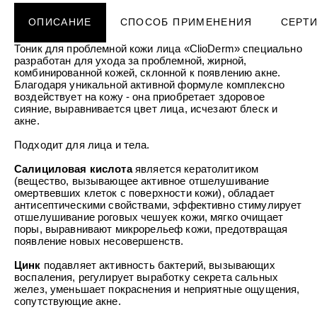
УХОД ЗА ПОЛОСТЬЮ РТА
Подарочный набор для волос
Крем для проб
лемной кожи ClioDerm
ALTAI BIO PREMIUM Зубная пас
"Комплексный уход" Силапант
ОПИСАНИЕ
СПОСОБ ПРИМЕНЕНИЯ
СЕРТ
мультикомплекс 5 в 1 с витамин
УХОД ЗА ВОЛОСАМИ
CLIODERM
минералами Алтайбио
Подарочный набор для волос
Крем для проб
Тоник для проблемной кожи лица «ClioDerm» специально
"Комплексный уход" Силапант
разработан для ухода за проблемной, жирной,
комбинированной кожей, склонной к появлению акне.
Благодаря уникальной активной формуле комплексно
воздействует на кожу - она приобретает здоровое
сияние, выравнивается цвет лица, исчезают блеск и
акне.
Подходит для лица и тела.
Салициловая кислота
является кератолитиком
(вещество, вызывающее активное отшелушивание
омертвевших клеток с поверхности кожи), обладает
антисептическими свойствами, эффективно стимулирует
отшелушивание роговых чешуек кожи, мягко очищает
поры, выравнивают микрорельеф кожи, предотвращая
появление новых несовершенств.
Цинк
подавляет активность бактерий, вызывающих
воспаления, регулирует выработку секрета сальных
желез, уменьшает покраснения и неприятные ощущения,
сопутствующие акне.