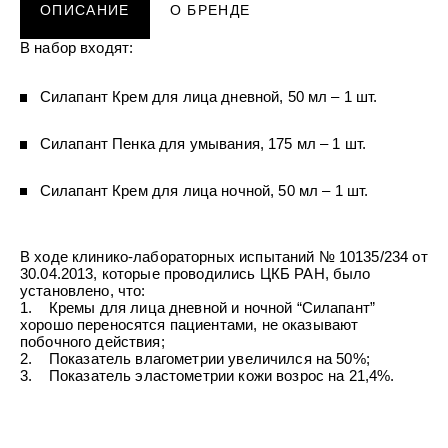
УХОД ЗА ПОЛОСТЬЮ РТА
ОПИСАНИЕ
О БРЕНДЕ
Подарочный набор для волос
Крем для проб
лемной кожи ClioDerm
ALTAI BIO PREMIUM Зубная пас
"Комплексный уход" Силапант
мультикомплекс 5 в 1 с витамин
В набор входят:
УХОД ЗА ВОЛОСАМИ
CLIODERM
минералами Алтайбио
Подарочный набор для волос
Крем для проб
"Комплексный уход" Силапант
Силапант Крем для лица дневной, 50 мл – 1 шт.
Силапант Пенка для умывания, 175 мл – 1 шт.
Силапант Крем для лица ночной, 50 мл – 1 шт.
В ходе клинико-лабораторных испытаний № 10135/234 от
30.04.2013, которые проводились ЦКБ РАН, было
установлено, что:
1. Кремы для лица дневной и ночной “Силапант”
хорошо переносятся пациентами, не оказывают
побочного действия;
2. Показатель влагометрии увеличился на 50%;
3. Показатель эластометрии кожи возрос на 21,4%.