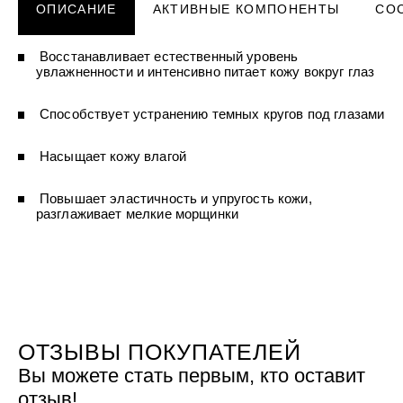
УХОД ЗА ПОЛОСТЬЮ РТА
ОПИСАНИЕ
АКТИВНЫЕ КОМПОНЕНТЫ
СО
Подарочный набор для волос
Крем для проб
лемной кожи ClioDerm
ALTAI BIO PREMIUM Зубная пас
"Комплексный уход" Силапант
мультикомплекс 5 в 1 с витамин
УХОД ЗА ВОЛОСАМИ
CLIODERM
минералами Алтайбио
Восстанавливает естественный уровень
Подарочный набор для волос
Крем для проб
увлажненности и интенсивно питает кожу вокруг глаз
"Комплексный уход" Силапант
Способствует устранению темных кругов под глазами
Насыщает кожу влагой
Повышает эластичность и упругость кожи,
разглаживает мелкие морщинки
ОТЗЫВЫ ПОКУПАТЕЛЕЙ
Вы можете стать первым, кто оставит
отзыв!