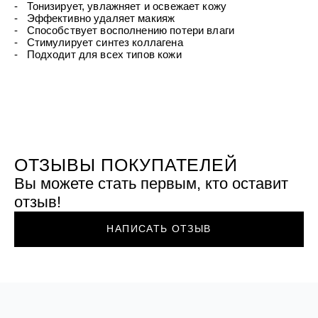
УХОД ЗА ПОЛОСТЬЮ РТА
- Тонизирует, увлажняет и освежает кожу
Подарочный набор для волос
Крем для проб
лемной кожи ClioDerm
ALTAI BIO PREMIUM Зубная пас
- Эффективно удаляет макияж
"Комплексный уход" Силапант
мультикомплекс 5 в 1 с витамин
- Способствует восполнению потери влаги
УХОД ЗА ВОЛОСАМИ
CLIODERM
минералами Алтайбио
- Стимулирует синтез коллагена
Подарочный набор для волос
Крем для проб
- Подходит для всех типов кожи
"Комплексный уход" Силапант
ОТЗЫВЫ ПОКУПАТЕЛЕЙ
Вы можете стать первым, кто оставит
отзыв!
НАПИСАТЬ ОТЗЫВ