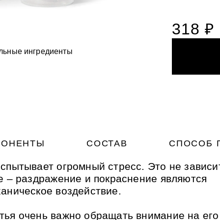
318 ₽
льные ингредиенты
ста для деликатного
НОГАМИ
НОГАМИ
ия с вулканическим
ый фитокомплекс для
микрогранулами
ый фитокомплекс для
ожей рук и ног Силапант
ожей рук и ног Силапант
ПОНЕНТЫ
СОСТАВ
СПОСОБ 
спытывает огромный стресс. Это не зависи
е – раздражение и покраснение являются
ханическое воздействие.
тья очень важно обращать внимание на его