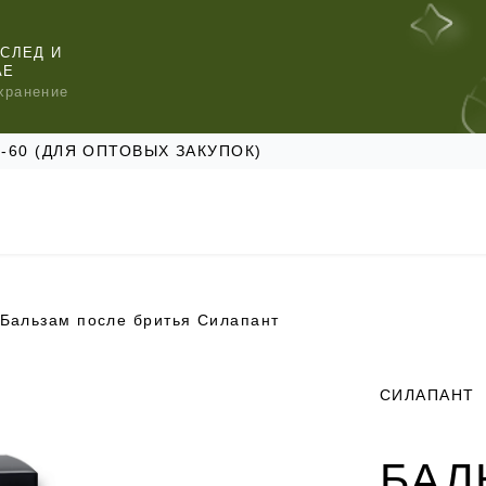
СЛЕД И
АЕ
хранение
47-60 (ДЛЯ ОПТОВЫХ ЗАКУПОК)
Бальзам после бритья Силапант
КОМЕНДУЕМ
КОМЕНДУЕМ
КОМЕНДУЕМ
СИЛАПАНТ
БАЛ