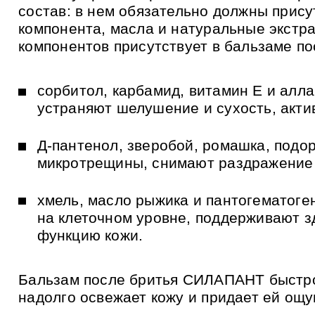
и
состав: в нем обязательно должны прис
к
а
компонента, масла и натуральные экстр
м
компонентов присутствует в бальзаме п
сорбитол, карбамид, витамин Е и алл
устраняют шелушение и сухость, акти
Д-пантенол, зверобой, ромашка, подо
микротрещины, снимают раздражение 
хмель, масло рыжика и пантогематоге
на клеточном уровне, поддерживают 
функцию кожи.
Бальзам после бритья СИЛАПАНТ быстро
надолго освежает кожу и придает ей ощ