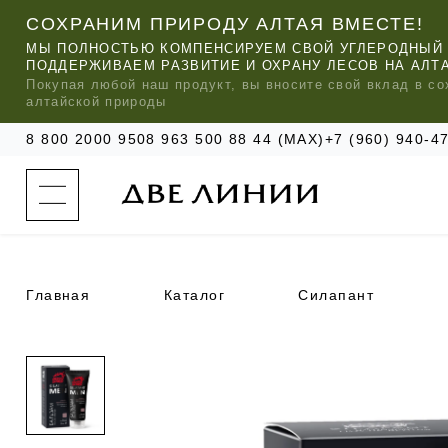
СОХРАНИМ ПРИРОДУ АЛТАЯ ВМЕСТЕ!
МЫ ПОЛНОСТЬЮ КОМПЕНСИРУЕМ СВОЙ УГЛЕРОДНЫЙ 
ПОДДЕРЖИВАЕМ РАЗВИТИЕ И ОХРАНУ ЛЕСОВ НА АЛТ
Покупая любой
наш
продукт, вы вносите свой вклад в со
алтайской природы
8 800 2000 950
8 963 500 88 44 (MAX)
+7 (960) 940-
к
а
т
а
л
о
г
о
Главная
Каталог
Силапант
к
о
м
п
МЫ РЕ
МЫ РЕ
МЫ РЕ
а
УХОД ЗА ВОЛОСАМИ
СИЛАПАНТ
КАТАЛОГ
н
и
и
УХОД ЗА ЛИЦОМ
АНТИСИЛЬВЕРИН
О КОМПАНИИ
б
ЧАСТО ИЩУТ
р
е