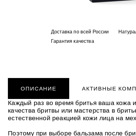
ь
и
ПОДАРОЧНЫЕ НАБОРЫ
К
о
н
т
БАД
р
Доставка по всей России
Натура
а
к
ОТ БОРОДАВОК И
Гарантия качества
т
ПАПИЛЛОМ
н
о
е
АЛТАЙБИО
п
Зубная па
р
УХОД ЗА 
УХОД ЗА 
о
отбеливан
и
Подарочн
пеплом и 
Подарочн
з
в
ухода за к
Алтайбио
ухода за к
о
ОПИСАНИЕ
АКТИВНЫЕ КОМ
д
с
т
Каждый раз во время бритья ваша кожа и
в
качества бритвы или мастерства в брить
о
о
естественной реакцией кожи лица на ме
п
т
о
Поэтому при выборе бальзама после бри
в