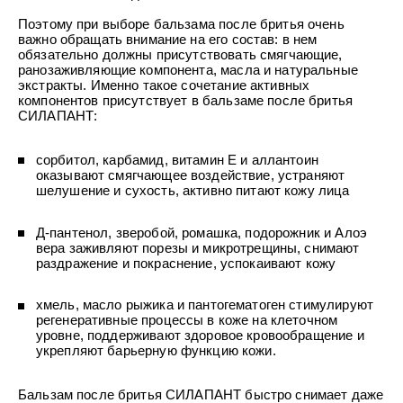
УХОД ЗА ПОЛОСТЬЮ РТА
Подарочный набор для волос
Крем для проб
лемной кожи ClioDerm
ALTAI BIO PREMIUM Зубная пас
Поэтому при выборе бальзама после бритья очень
"Комплексный уход" Силапант
мультикомплекс 5 в 1 с витамин
важно обращать внимание на его состав: в нем
УХОД ЗА ВОЛОСАМИ
CLIODERM
минералами Алтайбио
обязательно должны присутствовать смягчающие,
Подарочный набор для волос
Крем для проб
ранозаживляющие компонента, масла и натуральные
"Комплексный уход" Силапант
экстракты. Именно такое сочетание активных
компонентов присутствует в бальзаме после бритья
СИЛАПАНТ:
сорбитол, карбамид, витамин Е и аллантоин
оказывают смягчающее воздействие, устраняют
шелушение и сухость, активно питают кожу лица
Д-пантенол, зверобой, ромашка, подорожник и Алоэ
вера заживляют порезы и микротрещины, снимают
раздражение и покраснение, успокаивают кожу
хмель, масло рыжика и пантогематоген стимулируют
регенеративные процессы в коже на клеточном
уровне, поддерживают здоровое кровообращение и
укрепляют барьерную функцию кожи.
Бальзам после бритья СИЛАПАНТ быстро снимает даже