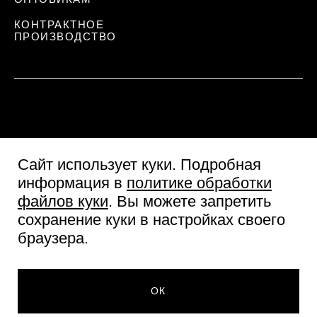
КОНТРАКТНОЕ
ПРОИЗВОДСТВО
Сайт использует куки
. Подробная
информация в
политике обработки
файлов куки
. Вы можете запретить
сохранение куки в настройках своего
Пользовательское соглашение
браузера.
Согласие посетителя сайта
Политика обработки персональных данных
318 ₽
© Две линии 2026
ДОБАВИТЬ В КОРЗИНУ
ОК