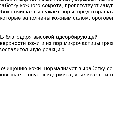
аботку кожного секрета, препятствует заку
убоко очищает и сужает поры, предотвраща
 которые заполнены кожным салом, орогов
ЛЬ
благодаря высокой адсорбирующей
оверхности кожи и из пор микрочастицы гряз
 воспалительную реакцию.
у очищению кожи, нормализует выработку с
 повышает тонус эпидермиса, усиливает син