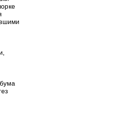
порке
я
евшими
и,
ебума
тез