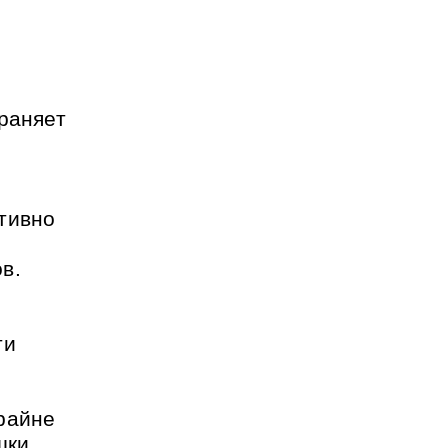
раняет
тивно
в.
ти
райне
шки