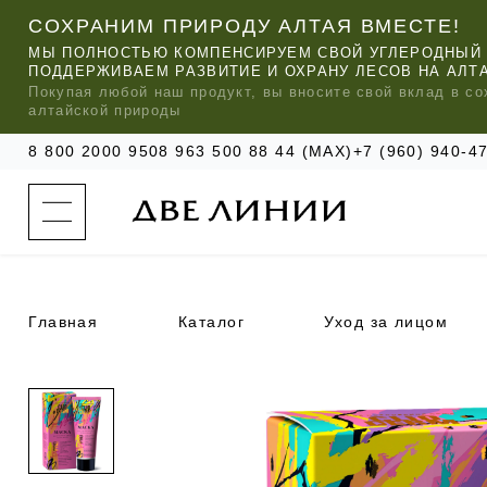
СОХРАНИМ ПРИРОДУ АЛТАЯ ВМЕСТЕ!
МЫ ПОЛНОСТЬЮ КОМПЕНСИРУЕМ СВОЙ УГЛЕРОДНЫЙ 
ПОДДЕРЖИВАЕМ РАЗВИТИЕ И ОХРАНУ ЛЕСОВ НА АЛТ
Покупая любой
наш
продукт, вы вносите свой вклад в со
алтайской природы
8 800 2000 950
8 963 500 88 44 (MAX)
+7 (960) 940-
к
а
т
а
л
о
г
о
Главная
Каталог
Уход за лицом
к
о
м
п
МЫ РЕ
МЫ РЕ
МЫ РЕ
а
УХОД ЗА ВОЛОСАМИ
СИЛАПАНТ
КАТАЛОГ
н
и
и
УХОД ЗА ЛИЦОМ
АНТИСИЛЬВЕРИН
О КОМПАНИИ
б
ЧАСТО ИЩУТ
р
е