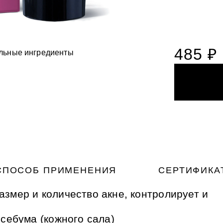
485 ₽
льные ингредиенты
ста для деликатного
НОГАМИ
НОГАМИ
ия с вулканическим
ый фитокомплекс для
микрогранулами
ый фитокомплекс для
ожей рук и ног Силапант
ожей рук и ног Силапант
СПОСОБ ПРИМЕНЕНИЯ
СЕРТИФИКА
змер и количество акне, контролирует и
 себума (кожного сала)