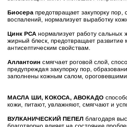
Биосера
предотвращает закупорку пор, 
воспалений, нормализует выработку кожн
Цинк РСА
нормализует работу сальных ж
жирный блеск, предотвращает развитие 
антисептическим свойствам.
Аллантоин
смягчает роговой слой, спос
предупреждая закупорку пор, образован
заполнены кожным салом, ороговевшими 
МАСЛА ШИ, КОКОСА, АВОКАДО
способс
кожи, питают, увлажняют, смягчают и усп
ВУЛКАНИЧЕСКИЙ ПЕПЕЛ
благодаря выс
благотворно влияет на состояние пробл