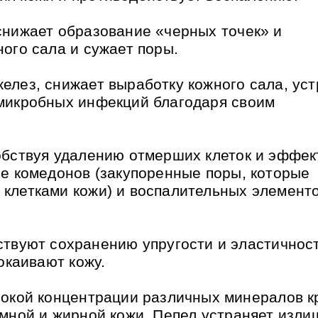
снижает образование «черных точек» и
ого сала и сужает поры.
елез, снижает выработку кожного сала, уст
микробных инфекций благодаря своим
обствуя удалению отмерших клеток и эффек
ие комедонов (закупоренные поры, которые
клетками кожи) и воспалительных элементо
твуют сохранению упругости и эластичнос
окаивают кожу.
окой концентрации различных минералов к
емной и жирной кожи. Пепел устраняет изли