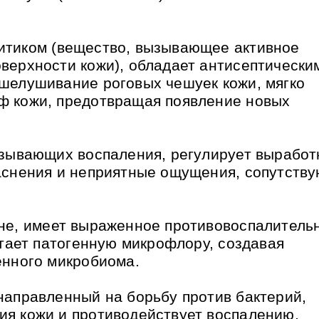
итиком (вещество, вызывающее активное
верхности кожи), обладает антисептически
шелушивание роговых чешуек кожи, мягко
ф кожи, предотвращая появление новых
ызывающих воспаления, регулирует выработ
аснения и неприятные ощущения, сопутств
кне, имеет выраженное противовоспалитель
етает патогенную микрофлору, создавая
енного микробиома.
направленный на борьбу против бактерий,
я кожи и противодействует воспалению.