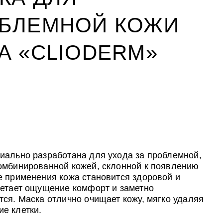
БЛЕМНОЙ КОЖИ
А «CLIODERM»
УХОД ЗА ПОЛОСТЬЮ РТА
CLIODERM
УХОД ЗА ПОЛОСТЬЮ РТА
ожи
йствия
ожи
ALTAI BIO PREMIUM Зубная паста
Крем для проблемной кожи
ALTAI BIO PREMIUM Зубная паста
мультикомплекс 5 в 1 с
ClioDerm
мультикомплекс 5 в 1 с
иально разработана для ухода за проблемной,
витаминами и минералами
витаминами и минералами
омбинированной кожей, склонной к появлению
Алтайбио
Алтайбио
е применения кожа становится здоровой и
ретает ощущение комфорт и заметно
тся. Маска отлично очищает кожу, мягко удаляя
е клетки.