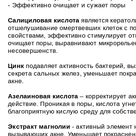
и
- Эффективно очищает и сужает поры
к
а
м
Салициловая кислота
является кератол
отшелушивание омертвевших клеток с по
свойствами, эффективно стимулирует от
очищает поры, выравнивают микрорелье
несовершенств.
Цинк
подавляет активность бактерий, в
секрета сальных желез, уменьшает покр
акне.
Азелаиновая кислота
– корректирует а
действие. Проникая в поры, кислота угн
благоприятную кислую среду для собств
Экстракт магнолии
- активный элемент 
вызывающих акне. Уменьшает покраснени