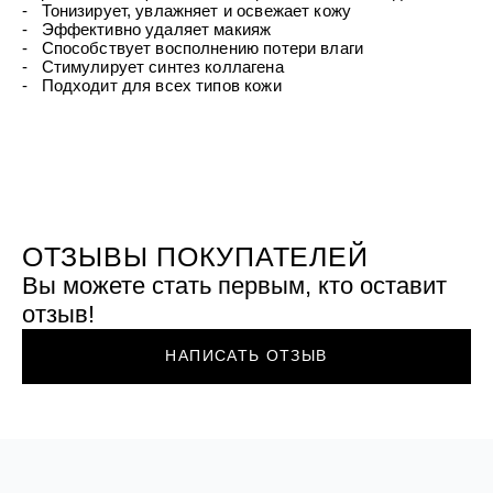
УХОД ЗА ПОЛОСТЬЮ РТА
- Тонизирует, увлажняет и освежает кожу
Подарочный набор для волос
Крем для проб
лемной кожи ClioDerm
ALTAI BIO PREMIUM Зубная пас
- Эффективно удаляет макияж
"Комплексный уход" Силапант
мультикомплекс 5 в 1 с витамин
- Способствует восполнению потери влаги
УХОД ЗА ВОЛОСАМИ
CLIODERM
минералами Алтайбио
- Стимулирует синтез коллагена
Подарочный набор для волос
Крем для проб
- Подходит для всех типов кожи
"Комплексный уход" Силапант
ОТЗЫВЫ ПОКУПАТЕЛЕЙ
Вы можете стать первым, кто оставит
отзыв!
НАПИСАТЬ ОТЗЫВ