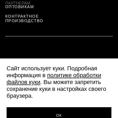
ПАРТНЕРАМ
ОПТОВИКАМ
КОНТРАКТНОЕ
ПРОИЗВОДСТВО
Сайт использует куки
. Подробная
информация в
политике обработки
файлов куки
. Вы можете запретить
сохранение куки в настройках своего
Пользовательское соглашение
браузера.
943 ₽
1179 ₽
Согласие посетителя сайта
Политика обработки персональных данных
© Две линии 2026
ДОБАВИТЬ В КОРЗИНУ
ОК