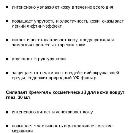
УХОД ЗА ПОЛОСТЬЮ РТА
Подарочный набор для волос
Крем для проб
лемной кожи ClioDerm
ALTAI BIO PREMIUM Зубная пас
интенсивно увлажняет кожу в течение всего дня
"Комплексный уход" Силапант
мультикомплекс 5 в 1 с витамин
УХОД ЗА ВОЛОСАМИ
CLIODERM
минералами Алтайбио
Подарочный набор для волос
Крем для проб
повышает упругость и эластичность кожи, оказывает
"Комплексный уход" Силапант
лёгкий лифтинг-эффект
питает и восстанавливает кожу, предупреждая и
замедляя процессы старения кожи
улучшает структуру кожи
защищает от негативных воздействий окружающей
среды, содержит природный УФ-фильтр
Силапант Крем-гель косметический для кожи вокруг
глаз, 30 мл
интенсивно питает и успокаивает кожу
повышает эластичность и разглаживает мелкие
морщинки