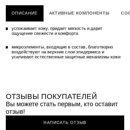
УХОД ЗА ПОЛОСТЬЮ РТА
Подарочный набор для волос
Крем для проб
лемной кожи ClioDerm
ALTAI BIO PREMIUM Зубная пас
"Комплексный уход" Силапант
мультикомплекс 5 в 1 с витамин
ОПИСАНИЕ
АКТИВНЫЕ КОМПОНЕНТЫ
СО
УХОД ЗА ВОЛОСАМИ
CLIODERM
минералами Алтайбио
Подарочный набор для волос
Крем для проб
"Комплексный уход" Силапант
успокаивает кожу, придает мягкость и дарит
ощущение свежести и комфорта
микроэлементы, входящие в состав, благотворно
воздействуют на верхние слои эпидермиса и
усиливают естественные защитные механизмы кожи
ОТЗЫВЫ ПОКУПАТЕЛЕЙ
Вы можете стать первым, кто оставит
отзыв!
НАПИСАТЬ ОТЗЫВ