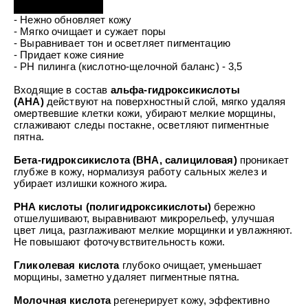
УХОД ЗА ПОЛОСТЬЮ РТА
Подарочный набор для волос
Крем для проб
лемной кожи ClioDerm
ALTAI BIO PREMIUM Зубная пас
- Нежно обновляет кожу
"Комплексный уход" Силапант
мультикомплекс 5 в 1 с витамин
- Мягко очищает и сужает поры
УХОД ЗА ВОЛОСАМИ
CLIODERM
минералами Алтайбио
- Выравнивает тон и осветляет пигментацию
Подарочный набор для волос
Крем для проб
- Придает коже сияние
"Комплексный уход" Силапант
- PH пилинга (кислотно-щелочной баланс) - 3,5
Входящие в состав
альфа-гидроксикислоты
(AHA)
действуют на поверхностный слой, мягко удаляя
омертвевшие клетки кожи, убирают мелкие морщины,
сглаживают следы постакне, осветляют пигментные
пятна.
Бета-гидроксикислота (BHA, салициловая)
проникает
глубже в кожу, нормализуя работу сальных желез и
убирает излишки кожного жира.
PHA кислоты
(полигидроксикислоты)
бережно
отшелушивают, выравнивают микрорельеф, улучшая
цвет лица, разглаживают мелкие морщинки и увлажняют.
Не повышают фоточувствительность кожи.
Гликолевая кислота
глубоко очищает, уменьшает
морщины, заметно удаляет пигментные пятна.
Молочная кислота
регенерирует кожу, эффективно