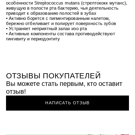
УХОД ЗА ПОЛОСТЬЮ РТА
особенности Streptococcus mutans (стрептококк мутанс),
Подарочный набор для волос
Крем для проб
лемной кожи ClioDerm
ALTAI BIO PREMIUM Зубная пас
живущую в полости рта бактерию, чья деятельность
"Комплексный уход" Силапант
мультикомплекс 5 в 1 с витамин
приводит к образованию полостей в зубах
УХОД ЗА ВОЛОСАМИ
CLIODERM
минералами Алтайбио
• Активно борется с пигментированным налетом,
Подарочный набор для волос
Крем для проб
бережно отбеливает и полирует поверхность зубов
"Комплексный уход" Силапант
• Устраняет неприятный запах изо рта
• Активные компоненты состава противодействуют
гингивиту и периодонтиту
ОТЗЫВЫ ПОКУПАТЕЛЕЙ
Вы можете стать первым, кто оставит
отзыв!
НАПИСАТЬ ОТЗЫВ