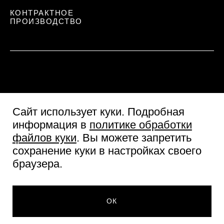
КОНТРАКТНОЕ
ПРОИЗВОДСТВО
Сайт использует куки
. Подробная
информация в
политике обработки
файлов куки
. Вы можете запретить
сохранение куки в настройках своего
Пользовательское соглашение
браузера.
Согласие посетителя сайта
Политика обработки персональных данных
265 ₽
© Две линии 2026
ДОБАВИТЬ В КОРЗИНУ
ОК