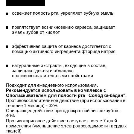
УХОД ЗА ПОЛОСТЬЮ РТА
Подарочный набор для волос
Крем для проб
лемной кожи ClioDerm
ALTAI BIO PREMIUM Зубная пас
"Комплексный уход" Силапант
мультикомплекс 5 в 1 с витамин
освежает полость рта, укрепляет зубную эмаль
УХОД ЗА ВОЛОСАМИ
CLIODERM
минералами Алтайбио
Подарочный набор для волос
Крем для проб
"Комплексный уход" Силапант
препятствует возникновению кариеса, защищает
эмаль зубов от кислот
эффективная защита от кариеса достигается с
помощью активного ингредиента фторида натрия
натуральные экстракты, входящие в состав,
защищают десны и обладают
противовоспалительными свойствами
Подходит для ежедневного использования.
Рекомендуется использовать в комплексе с
Ополаскивателем для полости рта "Солодка-бадан".
Противовоспалительное действие (при использовании в
течение 1 месяца) - 32%
Очищающее действие при однократной чистке зубов -
40%
Противокариозное действие наступает после 7 дней
применения (уменьшение электропроводимости твердых
тканей)