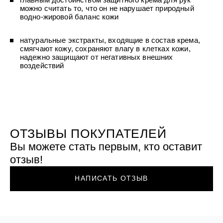
УХОД ЗА ПОЛОСТЬЮ РТА
Подарочный набор для волос
Крем для проб
можно считать то, что он не нарушает природный
лемной кожи ClioDerm
ALTAI BIO PREMIUM Зубная пас
"Комплексный уход" Силапант
водно-жировой баланс кожи
мультикомплекс 5 в 1 с витамин
УХОД ЗА ВОЛОСАМИ
CLIODERM
минералами Алтайбио
Подарочный набор для волос
Крем для проб
натуральные экстракты, входящие в состав крема,
"Комплексный уход" Силапант
смягчают кожу, сохраняют влагу в клетках кожи,
надежно защищают от негативных внешних
воздействий
ОТЗЫВЫ ПОКУПАТЕЛЕЙ
Вы можете стать первым, кто оставит
отзыв!
НАПИСАТЬ ОТЗЫВ