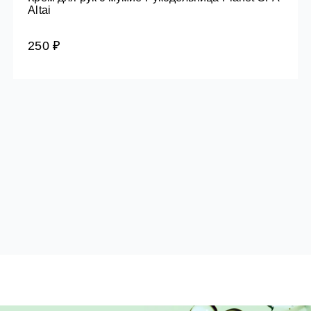
Altai
250 ₽