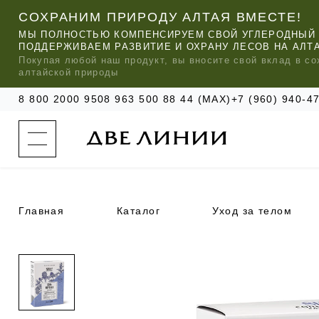
СОХРАНИМ ПРИРОДУ АЛТАЯ ВМЕСТЕ!
МЫ ПОЛНОСТЬЮ КОМПЕНСИРУЕМ СВОЙ УГЛЕРОДНЫЙ 
ПОДДЕРЖИВАЕМ РАЗВИТИЕ И ОХРАНУ ЛЕСОВ НА АЛТ
Покупая любой
наш
продукт, вы вносите свой вклад в со
алтайской природы
8 800 2000 950
8 963 500 88 44 (MAX)
+7 (960) 940-
к
а
т
а
л
о
г
о
Главная
Каталог
Уход за телом
к
о
м
п
МЫ РЕ
МЫ РЕ
МЫ РЕ
а
УХОД ЗА ВОЛОСАМИ
СИЛАПАНТ
КАТАЛОГ
н
и
и
УХОД ЗА ЛИЦОМ
АНТИСИЛЬВЕРИН
О КОМПАНИИ
б
ЧАСТО ИЩУТ
р
е