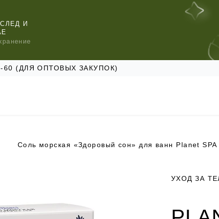
СЛЕД И
АЕ
хранение
47-60 (ДЛЯ ОПТОВЫХ ЗАКУПОК)
КОМЕНДУЕМ
КОМЕНДУЕМ
КОМЕНДУЕМ
УХОД ЗА Т
PLA