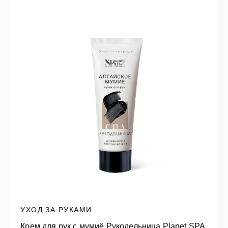
УХОД ЗА РУКАМИ
Крем для рук с мумиё Рукодельница Planet SPA