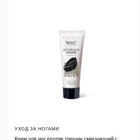
УХОД ЗА НОГАМИ
Крем для ног против трещин смягчающий с