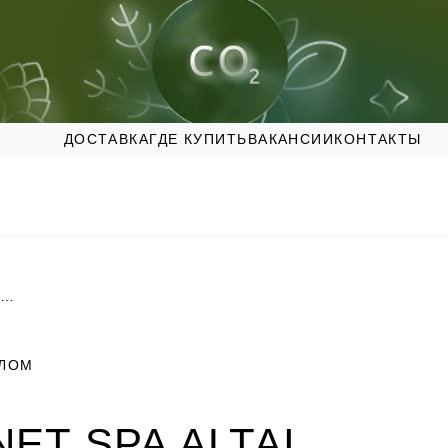
ДОСТАВКА
ГДЕ КУПИТЬ
ВАКАНСИИ
КОНТАКТЫ
Соль морская «Здоровый сон» для ванн Planet SPA Altai
ЕЛОМ
NET SPA ALTAI