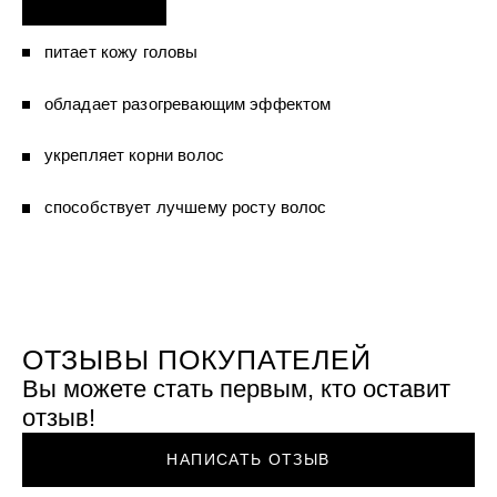
УХОД ЗА ПОЛОСТЬЮ РТА
Подарочный набор для волос
Крем для проб
лемной кожи ClioDerm
ALTAI BIO PREMIUM Зубная пас
"Комплексный уход" Силапант
мультикомплекс 5 в 1 с витамин
питает кожу головы
УХОД ЗА ВОЛОСАМИ
CLIODERM
минералами Алтайбио
Подарочный набор для волос
Крем для проб
"Комплексный уход" Силапант
обладает разогревающим эффектом
укрепляет корни волос
способствует лучшему росту волос
ОТЗЫВЫ ПОКУПАТЕЛЕЙ
Вы можете стать первым, кто оставит
отзыв!
НАПИСАТЬ ОТЗЫВ