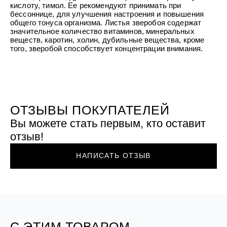
УХОД ЗА ПОЛОСТЬЮ РТА
кислоту, тимол. Ее рекомендуют принимать при
Подарочный набор для волос
Крем для проб
лемной кожи ClioDerm
ALTAI BIO PREMIUM Зубная пас
бессоннице, для улучшения настроения и повышения
"Комплексный уход" Силапант
мультикомплекс 5 в 1 с витамин
общего тонуса организма. Листья зверобоя содержат
УХОД ЗА ВОЛОСАМИ
CLIODERM
минералами Алтайбио
значительное количество витаминов, минеральных
Подарочный набор для волос
Крем для проб
веществ, каротин, холин, дубильные вещества, кроме
"Комплексный уход" Силапант
того, зверобой способствует концентрации внимания.
ОТЗЫВЫ ПОКУПАТЕЛЕЙ
Вы можете стать первым, кто оставит
отзыв!
НАПИСАТЬ ОТЗЫВ
С ЭТИМ ТОВАРОМ