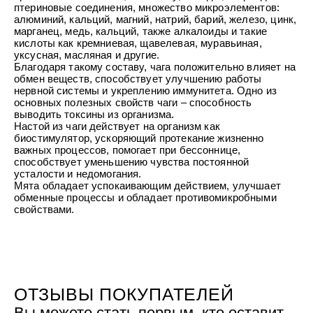
УХОД ЗА ПОЛОСТЬЮ РТА
птериновые соединения, множество микроэлементов:
Подарочный набор для волос
Крем для проб
лемной кожи ClioDerm
ALTAI BIO PREMIUM Зубная пас
алюминий, кальций, магний, натрий, барий, железо, цинк,
"Комплексный уход" Силапант
мультикомплекс 5 в 1 с витамин
марганец, медь, кальций, также алкалоиды и такие
УХОД ЗА ВОЛОСАМИ
CLIODERM
минералами Алтайбио
кислоты как кремниевая, щавелевая, муравьиная,
Подарочный набор для волос
Крем для проб
уксусная, масляная и другие.
"Комплексный уход" Силапант
Благодаря такому составу, чага положительно влияет на
обмен веществ, способствует улучшению работы
нервной системы и укреплению иммунитета. Одно из
основных полезных свойств чаги – способность
выводить токсины из организма.
Настой из чаги действует на организм как
биостимулятор, ускоряющий протекание жизненно
важных процессов, помогает при бессоннице,
способствует уменьшению чувства постоянной
усталости и недомогания.
Мята обладает успокаивающим действием, улучшает
обменные процессы и обладает противомикробными
свойствами.
ОТЗЫВЫ ПОКУПАТЕЛЕЙ
Вы можете стать первым, кто оставит