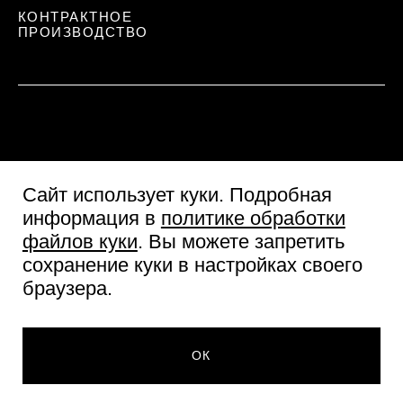
КОНТРАКТНОЕ
ПРОИЗВОДСТВО
Сайт использует куки
. Подробная
информация в
политике обработки
файлов куки
. Вы можете запретить
сохранение куки в настройках своего
Пользовательское соглашение
браузера.
Согласие посетителя сайта
Политика обработки персональных данных
354 ₽
© Две линии 2026
ДОБАВИТЬ В КОРЗИНУ
ОК