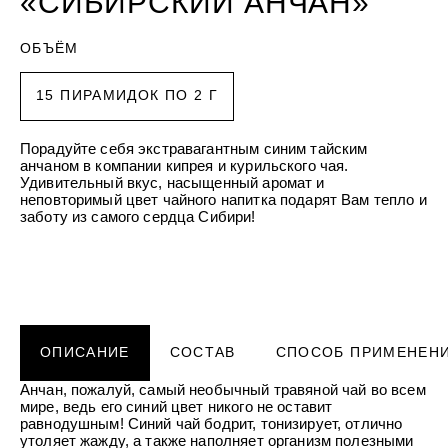
«СИБИРСКИЙ АНЧАН»
УХОД ЗА НОГАМИ
к
против трещин смягчающий
Подарочный фитокомплекс для у
т
КОНТАКТЫ
SPA Altai
кожей рук и ног Силапант
н
ОБЪЁМ
о
БОРЫ
ДЕТСКАЯ СЕРИЯ
ПОДАРОЧНЫЕ НАБОРЫ
е
ЛИЧНЫЙ КАБИНЕТ
 детский увлажняющий
бор "Для тебя" Алтайбио
Шампунь-пенка для купания ма
Набор для лица "Интенсивный у
п
Рики Тики
Силапант
15 ПИРАМИДОК ПО 2 Г
р
ЧКА
ДОМАШНЯЯ АПТЕЧКА
о
здочка - масло
Активайс фитогель двойного дей
ЛИЧНЫЙ КАБИНЕТ
и
МЫ РЕКОМЕНДУЕМ
 Домашняя аптечка
охлаждающе-разогревающий До
з
Порадуйте себя экстравагантным синим тайским
в
НИЕ
аптечка
анчаном в компании кипрея и курильского чая.
о
е «Легендарное Сибиркое»
д
Удивительный вкус, насыщенный аромат и
МЫ РЕКОМЕНДУЕМ
с
неповторимый цвет чайного напитка подарят Вам тепло и
т
заботу из самого сердца Сибири!
в
о
о
МИ
п
бор для волос
мной гигиены Силапант
т
уход" Силапант
о
СИЛАПАНТ
CLIODERM
CLIODERM
в
Пенка для умывания Силапант
Крем локально
го воздействия ClioDerm
Крем для проблемной кожи Clio
и
к
а
ОПИСАНИЕ
СОСТАВ
СПОСОБ ПРИМЕНЕН
УХОД ЗА ЛИЦОМ
м
етический для кожи вокруг
Крем для лица "Суперомоложени
пептидами Silapant PeptidExpert
Анчан, пожалуй, самый необычный травяной чай во всем
мире, ведь его синий цвет никого не оставит
равнодушным! Синий чай бодрит, тонизирует, отлично
утоляет жажду, а также наполняет организм полезными
УХОД ЗА ВОЛОСАМИ
CLIODERM