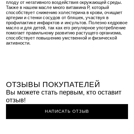
УХОД ЗА ПОЛОСТЬЮ РТА
плоду от негативного воздействия окружающей среды.
Подарочный набор для волос
Крем для проб
лемной кожи ClioDerm
ALTAI BIO PREMIUM Зубная пас
Также в нашем масле много витамина Р, который
"Комплексный уход" Силапант
мультикомплекс 5 в 1 с витамин
способствует снижению холестерина в крови, очищает
УХОД ЗА ВОЛОСАМИ
CLIODERM
минералами Алтайбио
артерии и стенки сосудов от бляшек, участвуя в
Подарочный набор для волос
Крем для проб
профилактике инфарктов и инсультов. Полезно кедровое
"Комплексный уход" Силапант
масло и для детей, так как его регулярное употребление
помогает правильному развитию растущего организма,
способствует повышению умственной и физической
активности.
ОТЗЫВЫ ПОКУПАТЕЛЕЙ
Вы можете стать первым, кто оставит
отзыв!
НАПИСАТЬ ОТЗЫВ