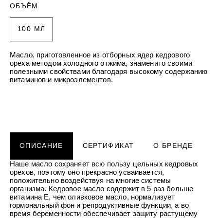
УХОД ЗА НОГАМИ
к
ОБЪЁМ
против трещин смягчающий
Подарочный фитокомплекс для у
т
КОНТАКТЫ
SPA Altai
кожей рук и ног Силапант
н
о
БОРЫ
ДЕТСКАЯ СЕРИЯ
ПОДАРОЧНЫЕ НАБОРЫ
100 МЛ
е
ЛИЧНЫЙ КАБИНЕТ
 детский увлажняющий
бор "Для тебя" Алтайбио
Шампунь-пенка для купания ма
Набор для лица "Интенсивный у
п
Рики Тики
Силапант
р
ЧКА
ДОМАШНЯЯ АПТЕЧКА
о
Масло, приготовленное из отборных ядер кедрового
здочка - масло
Активайс фитогель двойного дей
ЛИЧНЫЙ КАБИНЕТ
и
ореха методом холодного отжима, знаменито своими
МЫ РЕКОМЕНДУЕМ
 Домашняя аптечка
охлаждающе-разогревающий До
з
полезными свойствами благодаря высокому содержанию
в
НИЕ
аптечка
витаминов и микроэлементов.
о
е «Легендарное Сибиркое»
д
МЫ РЕКОМЕНДУЕМ
с
т
в
о
о
МИ
п
бор для волос
мной гигиены Силапант
т
уход" Силапант
о
СИЛАПАНТ
CLIODERM
ОПИСАНИЕ
СЕРТИФИКАТ
О БРЕНДЕ
CLIODERM
в
Пенка для умывания Силапант
Крем локально
го воздействия ClioDerm
Крем для проблемной кожи Clio
и
к
Наше масло сохраняет всю пользу цельных кедровых
а
орехов, поэтому оно прекрасно усваивается,
УХОД ЗА ЛИЦОМ
м
етический для кожи вокруг
Крем для лица "Суперомоложени
положительно воздействуя на многие системы
пептидами Silapant PeptidExpert
организма. Кедровое масло содержит в 5 раз больше
витамина Е, чем оливковое масло, нормализует
гормональный фон и репродуктивные функции, а во
время беременности обеспечивает защиту растущему
УХОД ЗА ВОЛОСАМИ
CLIODERM