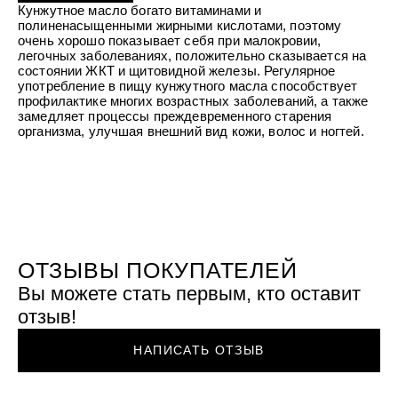
УХОД ЗА ПОЛОСТЬЮ РТА
Кунжутное масло богато витаминами и
Подарочный набор для волос
Крем для проб
лемной кожи ClioDerm
ALTAI BIO PREMIUM Зубная пас
полиненасыщенными жирными кислотами, поэтому
"Комплексный уход" Силапант
мультикомплекс 5 в 1 с витамин
очень хорошо показывает себя при малокровии,
УХОД ЗА ВОЛОСАМИ
CLIODERM
минералами Алтайбио
легочных заболеваниях, положительно сказывается на
Подарочный набор для волос
Крем для проб
состоянии ЖКТ и щитовидной железы. Регулярное
"Комплексный уход" Силапант
употребление в пищу кунжутного масла способствует
профилактике многих возрастных заболеваний, а также
замедляет процессы преждевременного старения
организма, улучшая внешний вид кожи, волос и ногтей.
ОТЗЫВЫ ПОКУПАТЕЛЕЙ
Вы можете стать первым, кто оставит
отзыв!
НАПИСАТЬ ОТЗЫВ