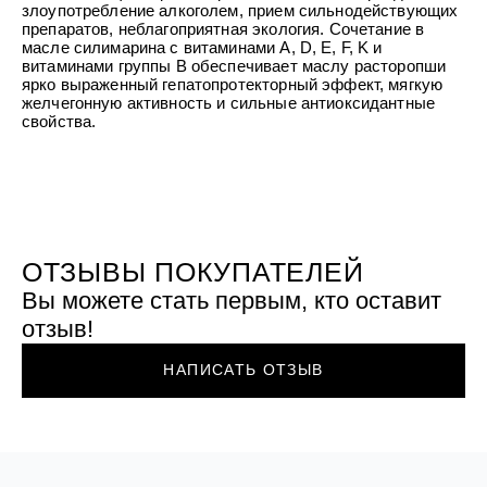
УХОД ЗА ПОЛОСТЬЮ РТА
злоупотребление алкоголем, прием сильнодействующих
Подарочный набор для волос
Крем для проб
лемной кожи ClioDerm
ALTAI BIO PREMIUM Зубная пас
препаратов, неблагоприятная экология. Сочетание в
"Комплексный уход" Силапант
мультикомплекс 5 в 1 с витамин
масле силимарина с витаминами А, D, E, F, K и
УХОД ЗА ВОЛОСАМИ
CLIODERM
минералами Алтайбио
витаминами группы В обеспечивает маслу расторопши
Подарочный набор для волос
Крем для проб
ярко выраженный гепатопротекторный эффект, мягкую
"Комплексный уход" Силапант
желчегонную активность и сильные антиоксидантные
свойства.
ОТЗЫВЫ ПОКУПАТЕЛЕЙ
Вы можете стать первым, кто оставит
отзыв!
НАПИСАТЬ ОТЗЫВ