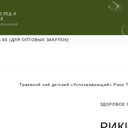
СЛЕД И
АЕ
хранение
47-60 (ДЛЯ ОПТОВЫХ ЗАКУПОК)
Травяной чай детский «Успокаивающий» Рики 
КОМЕНДУЕМ
КОМЕНДУЕМ
КОМЕНДУЕМ
ЗДОРОВОЕ 
РИК