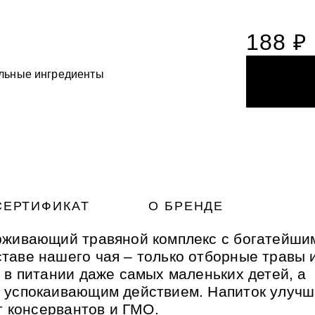
188 ₽
льные ингредиенты
ста для деликатного
НОГАМИ
НОГАМИ
ия с вулканическим
ый фитокомплекс для
микрогранулами
ый фитокомплекс для
ожей рук и ног Силапант
ожей рук и ног Силапант
СЕРТИФИКАТ
О БРЕНДЕ
рживающий травяной комплекс с богатейши
таве нашего чая – только отборные травы 
 в питании даже самых маленьких детей, а
т успокаивающим действием. Напиток улучш
т консервантов и ГМО.