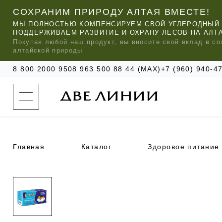
СОХРАНИМ ПРИРОДУ АЛТАЯ ВМЕСТЕ!
МЫ ПОЛНОСТЬЮ КОМПЕНСИРУЕМ СВОЙ УГЛЕРОДНЫЙ 
ПОДДЕРЖИВАЕМ РАЗВИТИЕ И ОХРАНУ ЛЕСОВ НА АЛТ
Покупая любой
наш
продукт, вы вносите свой вклад в со
алтайской природы
8 800 2000 950
8 963 500 88 44 (MAX)
+7 (960) 940-
к
а
т
а
л
о
г
о
Главная
Каталог
Здоровое питание
к
о
м
п
МЫ РЕ
МЫ РЕ
МЫ РЕ
а
УХОД ЗА ВОЛОСАМИ
СИЛАПАНТ
КАТАЛОГ
н
и
и
УХОД ЗА ЛИЦОМ
АНТИСИЛЬВЕРИН
О КОМПАНИИ
б
ЧАСТО ИЩУТ
р
е