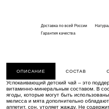
ь
и
ПОДАРОЧНЫЕ НАБОРЫ
К
о
н
т
БАД
р
Доставка по всей России
Натура
а
к
ОТ БОРОДАВОК И
т
Гарантия качества
ПАПИЛЛОМ
н
о
е
АЛТАЙБИО
п
Зубная па
р
УХОД ЗА 
УХОД ЗА 
о
отбеливан
и
Подарочн
пеплом и 
Подарочн
з
в
ухода за к
Алтайбио
ухода за к
о
ОПИСАНИЕ
СОСТАВ
д
с
т
Успокаивающий детский чай – это подде
в
о
витаминно-минеральным составом. В сос
о
ягоды, которые могут быть использованы
п
т
мелисса и мята дополнительно обладаю
о
в
аппетит, сон, утоляет жажду. Не содержи