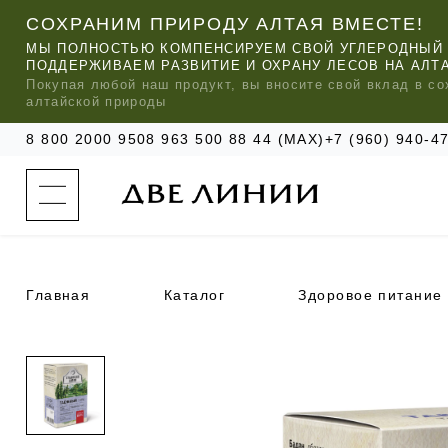
СОХРАНИМ ПРИРОДУ АЛТАЯ ВМЕСТЕ!
МЫ ПОЛНОСТЬЮ КОМПЕНСИРУЕМ СВОЙ УГЛЕРОДНЫЙ 
ПОДДЕРЖИВАЕМ РАЗВИТИЕ И ОХРАНУ ЛЕСОВ НА АЛТ
Покупая любой
наш
продукт, вы вносите свой вклад в со
алтайской природы
8 800 2000 950
8 963 500 88 44 (MAX)
+7 (960) 940-
к
а
т
а
л
о
г
о
Главная
Каталог
Здоровое питание
к
о
м
п
МЫ РЕ
МЫ РЕ
МЫ РЕ
а
УХОД ЗА ВОЛОСАМИ
СИЛАПАНТ
КАТАЛОГ
н
и
и
УХОД ЗА ЛИЦОМ
АНТИСИЛЬВЕРИН
О КОМПАНИИ
б
ЧАСТО ИЩУТ
р
е