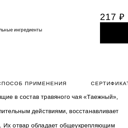
217 ₽
льные ингредиенты
ста для деликатного
НОГАМИ
НОГАМИ
ия с вулканическим
ый фитокомплекс для
микрогранулами
ый фитокомплекс для
ожей рук и ног Силапант
ожей рук и ног Силапант
СПОСОБ ПРИМЕНЕНИЯ
СЕРТИФИКА
ящие в состав травяного чая «Таежный»,
лительным действиями, восстанавливает
. Их отвар обладает общеукрепляющим