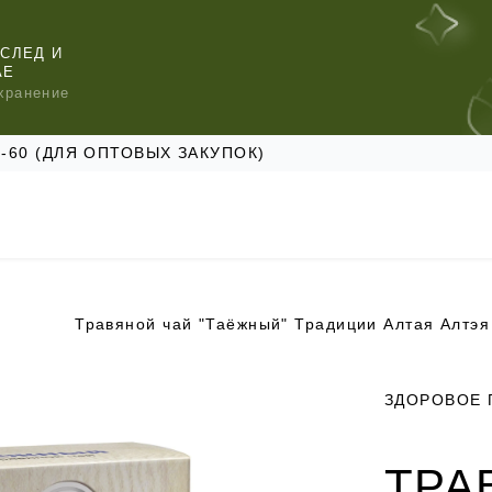
СЛЕД И
АЕ
хранение
47-60 (ДЛЯ ОПТОВЫХ ЗАКУПОК)
Травяной чай "Таёжный" Традиции Алтая Алтэя
КОМЕНДУЕМ
КОМЕНДУЕМ
КОМЕНДУЕМ
ЗДОРОВОЕ 
ТРА