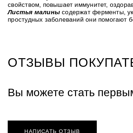
и
свойством, повышает иммунитет, оздора
к
а
Листья малины
содержат ферменты, ук
м
простудных заболеваний они помогают б
ОТЗЫВЫ ПОКУПАТ
Вы можете стать первым
НАПИСАТЬ ОТЗЫВ