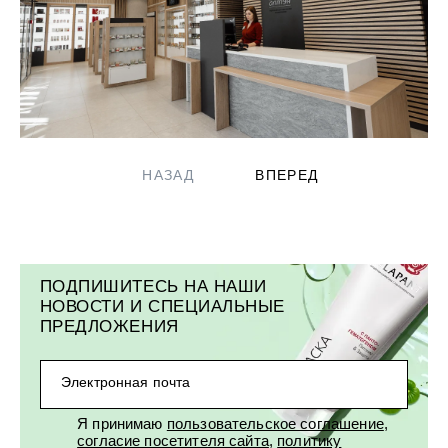
УХОД ЗА ПОЛОСТЬЮ РТА
Подарочный набор для волос
Крем для проб
лемной кожи ClioDerm
ALTAI BIO PREMIUM Зубная пас
"Комплексный уход" Силапант
мультикомплекс 5 в 1 с витамин
УХОД ЗА ВОЛОСАМИ
CLIODERM
минералами Алтайбио
Подарочный набор для волос
Крем для проб
"Комплексный уход" Силапант
ПОДПИШИТЕСЬ НА НАШИ
НОВОСТИ И СПЕЦИАЛЬНЫЕ
ПРЕДЛОЖЕНИЯ
Электронная почта
Я принимаю
пользовательское соглашение
,
согласие посетителя сайта
,
политику