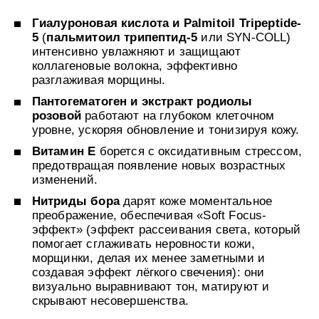
УХОД ЗА ПОЛОСТЬЮ РТА
Подарочный набор для волос
Крем для проб
лемной кожи ClioDerm
ALTAI BIO PREMIUM Зубная пас
Гиалуроновая кислота и Palmitoil Tripeptide-
"Комплексный уход" Силапант
мультикомплекс 5 в 1 с витамин
УХОД ЗА ВОЛОСАМИ
CLIODERM
5
(
пальмитоил трипептид-5
или SYN-COLL)
минералами Алтайбио
Подарочный набор для волос
Крем для проб
интенсивно увлажняют и защищают
"Комплексный уход" Силапант
коллагеновые волокна, эффективно
разглаживая морщины.
Пантогематоген и экстракт родиолы
розовой
работают на глубоком клеточном
уровне, ускоряя обновление и тонизируя кожу.
Витамин Е
борется с оксидативным стрессом,
предотвращая появление новых возрастных
изменений.
Нитриды бора
дарят коже моментальное
преображение, обеспечивая «Soft Focus-
эффект» (эффект рассеивания света, который
помогает сглаживать неровности кожи,
морщинки, делая их менее заметными и
создавая эффект лёгкого свечения): они
визуально выравнивают тон, матируют и
скрывают несовершенства.