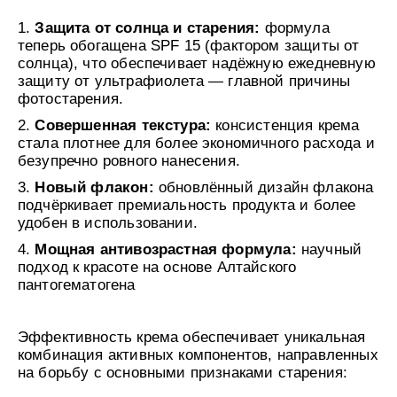
УХОД ЗА НОГАМИ
к
против трещин смягчающий
Подарочный фитокомплекс для у
т
Защита от солнца и старения:
формула
КОНТАКТЫ
SPA Altai
кожей рук и ног Силапант
н
теперь обогащена SPF 15 (фактором защиты от
о
БОРЫ
ДЕТСКАЯ СЕРИЯ
ПОДАРОЧНЫЕ НАБОРЫ
солнца), что обеспечивает надёжную ежедневную
е
ЛИЧНЫЙ КАБИНЕТ
 детский увлажняющий
бор "Для тебя" Алтайбио
Шампунь-пенка для купания ма
Набор для лица "Интенсивный у
п
Рики Тики
Силапант
защиту от ультрафиолета — главной причины
р
ЧКА
ДОМАШНЯЯ АПТЕЧКА
фотостарения.
о
здочка - масло
Активайс фитогель двойного дей
ЛИЧНЫЙ КАБИНЕТ
и
МЫ РЕКОМЕНДУЕМ
 Домашняя аптечка
охлаждающе-разогревающий До
Совершенная текстура:
консистенция крема
з
в
НИЕ
аптечка
стала плотнее для более экономичного расхода и
о
е «Легендарное Сибиркое»
безупречно ровного нанесения.
д
МЫ РЕКОМЕНДУЕМ
с
Новый флакон:
обновлённый дизайн флакона
т
в
подчёркивает премиальность продукта и более
о
удобен в использовании.
о
МИ
п
бор для волос
мной гигиены Силапант
Мощная антивозрастная формула:
научный
т
уход" Силапант
о
СИЛАПАНТ
CLIODERM
подход к красоте на основе Алтайского
CLIODERM
в
Пенка для умывания Силапант
Крем локально
пантогематогена
го воздействия ClioDerm
Крем для проблемной кожи Clio
и
к
а
УХОД ЗА ЛИЦОМ
м
етический для кожи вокруг
Крем для лица "Суперомоложени
Эффективность крема обеспечивает уникальная
пептидами Silapant PeptidExpert
комбинация активных компонентов, направленных
на борьбу с основными признаками старения:
УХОД ЗА ВОЛОСАМИ
CLIODERM