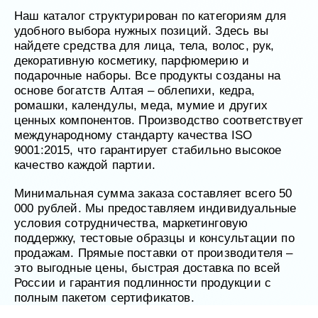
УХОД ЗА ПОЛОСТЬЮ РТА
Подарочный набор для волос
Крем для проб
Наш каталог структурирован по категориям для
лемной кожи ClioDerm
ALTAI BIO PREMIUM Зубная пас
"Комплексный уход" Силапант
мультикомплекс 5 в 1 с витамин
удобного выбора нужных позиций. Здесь вы
УХОД ЗА ВОЛОСАМИ
CLIODERM
минералами Алтайбио
найдете средства для лица, тела, волос, рук,
Подарочный набор для волос
Крем для проб
"Комплексный уход" Силапант
декоративную косметику, парфюмерию и
подарочные наборы. Все продукты созданы на
основе богатств Алтая – облепихи, кедра,
ромашки, календулы, меда, мумие и других
ценных компонентов. Производство соответствует
международному стандарту качества ISO
9001:2015, что гарантирует стабильно высокое
качество каждой партии.
Минимальная сумма заказа составляет всего 50
000 рублей. Мы предоставляем индивидуальные
условия сотрудничества, маркетинговую
поддержку, тестовые образцы и консультации по
продажам. Прямые поставки от производителя –
это выгодные цены, быстрая доставка по всей
России и гарантия подлинности продукции с
полным пакетом сертификатов.