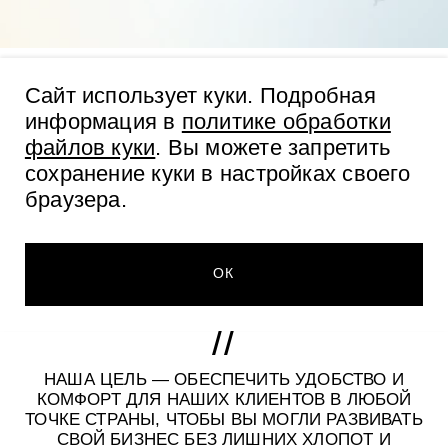
Сайт использует куки
. Подробная
У нас вы можете недорого приобрести большой
информация в
политике обработки
ассортимент качественной косметики оптом с
файлов куки
. Вы можете запретить
удобной доставкой в различные регионы РФ,
сохранение куки в настройках своего
включая Москву, Новосибирск, Санкт-Петербург,
браузера.
Краснодар, Иркутск и другие города.
Наша компания гарантирует оперативную и
надежную поставку, чтобы вы могли получить
ОК
необходимые заказы в короткие сроки.
НАША ЦЕЛЬ — ОБЕСПЕЧИТЬ УДОБСТВО И
КОМФОРТ ДЛЯ НАШИХ КЛИЕНТОВ В ЛЮБОЙ
ТОЧКЕ СТРАНЫ, ЧТОБЫ ВЫ МОГЛИ РАЗВИВАТЬ
СВОЙ БИЗНЕС БЕЗ ЛИШНИХ ХЛОПОТ И