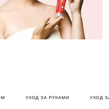
ОМ
УХОД ЗА РУКАМИ
УХОД З