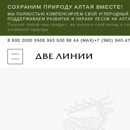
СОХРАНИМ ПРИРОДУ АЛТАЯ ВМЕСТЕ!
МЫ ПОЛНОСТЬЮ КОМПЕНСИРУЕМ СВОЙ УГЛЕРОДНЫЙ 
ПОДДЕРЖИВАЕМ РАЗВИТИЕ И ОХРАНУ ЛЕСОВ НА АЛТ
Покупая любой
наш
продукт, вы вносите свой вклад в со
алтайской природы
8 800 2000 950
8 963 500 88 44 (MAX)
+7 (960) 940-
к
а
т
а
л
о
г
о
к
о
м
п
МЫ РЕ
МЫ РЕ
МЫ РЕ
а
УХОД ЗА ВОЛОСАМИ
СИЛАПАНТ
КАТАЛОГ
н
и
и
УХОД ЗА ЛИЦОМ
АНТИСИЛЬВЕРИН
О КОМПАНИИ
б
ЧАСТО ИЩУТ
р
е