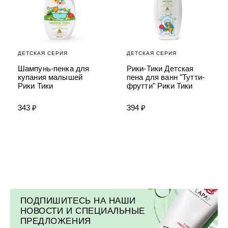
УХОД ЗА ПОЛОСТЬЮ РТА
Подарочный набор для волос
Крем для проб
лемной кожи ClioDerm
ALTAI BIO PREMIUM Зубная пас
"Комплексный уход" Силапант
мультикомплекс 5 в 1 с витамин
УХОД ЗА ВОЛОСАМИ
CLIODERM
минералами Алтайбио
Подарочный набор для волос
Крем для проб
"Комплексный уход" Силапант
ДЕТСКАЯ СЕРИЯ
ДЕТСКАЯ СЕРИЯ
Шампунь-пенка для
Рики-Тики Детская
купания малышей
пена для ванн "Тутти-
Рики Тики
фрутти" Рики Тики
343 ₽
394 ₽
ПОДПИШИТЕСЬ НА НАШИ
НОВОСТИ И СПЕЦИАЛЬНЫЕ
ПРЕДЛОЖЕНИЯ