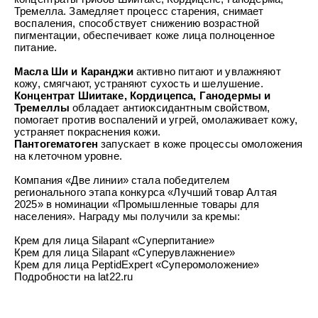
УХОД ЗА ПОЛОСТЬЮ РТА
Подарочный набор для волос
Крем для проб
Тремелла. Замедляет процесс старения, снимает
лемной кожи ClioDerm
ALTAI BIO PREMIUM Зубная пас
"Комплексный уход" Силапант
воспаления, способствует снижению возрастной
мультикомплекс 5 в 1 с витамин
УХОД ЗА ВОЛОСАМИ
CLIODERM
пигментации, обеспечивает коже лица полноценное
минералами Алтайбио
Подарочный набор для волос
Крем для проб
питание.
"Комплексный уход" Силапант
Масла Ши и Каранджи
активно питают и увлажняют
кожу, смягчают, устраняют сухость и шелушение.
Концентрат Шиитаке, Кордицепса, Ганодермы и
Тремеллы
обладает антиоксидантным свойством,
помогает против воспалений и угрей, омолаживает кожу,
устраняет покраснения кожи.
Пантогематоген
запускает в коже процессы омоложения
на клеточном уровне.
Компания «Две линии» стала победителем
регионального этапа конкурса «Лучший товар Алтая
2025» в номинации «Промышленные товары для
населения». Награду мы получили за кремы:
Крем для лица Silapant «Суперпитание»
Крем для лица Silapant «Суперувлажнение»
Крем для лица PeptidExpert «Суперомоложение»
Подробности на
lat22.ru