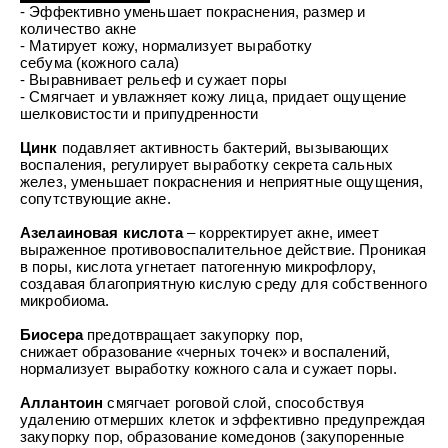
УХОД ЗА ПОЛОСТЬЮ РТА
- Эффективно уменьшает покраснения, размер и
Подарочный набор для волос
Крем для проб
лемной кожи ClioDerm
ALTAI BIO PREMIUM Зубная пас
количество акне
"Комплексный уход" Силапант
мультикомплекс 5 в 1 с витамин
- Матирует кожу, нормализует выработку
УХОД ЗА ВОЛОСАМИ
CLIODERM
минералами Алтайбио
себума (кожного сала)
Подарочный набор для волос
Крем для проб
- Выравнивает рельеф и сужает поры
"Комплексный уход" Силапант
- Смягчает и увлажняет кожу лица, придает ощущение
шелковистости и припудренности
Цинк
подавляет активность бактерий, вызывающих
воспаления, регулирует выработку секрета сальных
желез, уменьшает покраснения и неприятные ощущения,
сопутствующие акне.
Азелаиновая кислота
– корректирует акне, имеет
выраженное противовоспалительное действие. Проникая
в поры, кислота угнетает патогенную микрофлору,
создавая благоприятную кислую среду для собственного
микробиома.
Биосера
предотвращает закупорку пор,
снижает образование «черных точек» и воспалений,
нормализует выработку кожного сала и сужает поры.
Аллантоин
смягчает роговой слой, способствуя
удалению отмерших клеток и эффективно предупреждая
закупорку пор, образование комедонов (закупоренные