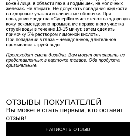
УХОД ЗА ПОЛОСТЬЮ РТА
кожей лица, в области паха и подмышек, на молочных
Подарочный набор для волос
Крем для проб
лемной кожи ClioDerm
ALTAI BIO PREMIUM Зубная пас
железах. Не втирать. Не допускать попадания жидкости
"Комплексный уход" Силапант
мультикомплекс 5 в 1 с витамин
на здоровые участки и слизистые оболочки. При
УХОД ЗА ВОЛОСАМИ
CLIODERM
минералами Алтайбио
попадании средства «СуперФиточистотело» на здоровую
Подарочный набор для волос
Крем для проб
кожу рекомендовано промывание пораженного участка
"Комплексный уход" Силапант
струей воды в течение 10-15 минут, затем сделать
примочку 5% раствором лимонной кислоты.
При попадании в глаза – немедленное, длительное
промывание струей воды.
Происходит смена дизайна. Вам могут отправить из
представленных в карточке товара. Оба продукта
оригинальные.
ОТЗЫВЫ ПОКУПАТЕЛЕЙ
Вы можете стать первым, кто оставит
отзыв!
НАПИСАТЬ ОТЗЫВ