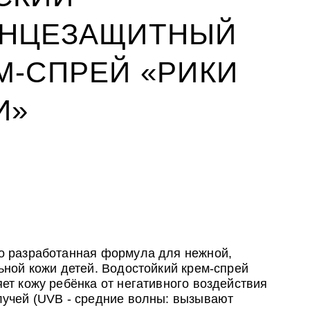
НЦЕЗАЩИТНЫЙ
М-СПРЕЙ «РИКИ
И»
УХОД ЗА ПОЛОСТЬЮ РТА
CLIODERM
УХОД ЗА ПОЛОСТЬЮ РТА
ожи
йствия
ожи
ALTAI BIO PREMIUM Зубная паста
Крем для проблемной кожи
ALTAI BIO PREMIUM Зубная паста
мультикомплекс 5 в 1 с
ClioDerm
мультикомплекс 5 в 1 с
витаминами и минералами
витаминами и минералами
Алтайбио
Алтайбио
о разработанная формула для нежной,
ьной кожи детей. Водостойкий крем-спрей
ет кожу ребёнка от негативного воздействия
учей (UVB - средние волны: вызывают