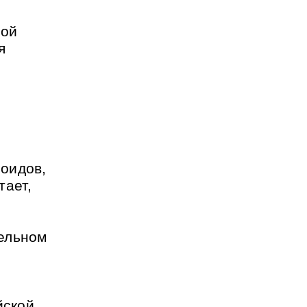
ной
я
оидов,
тает,
ельном
йской