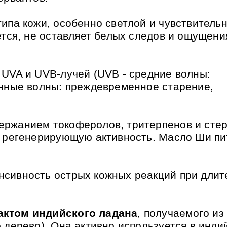
ипа кожи, особенно светлой и чувствитель
ется, не оставляет белых следов и ощущени
 UVA и UVB-лучей (UVB - средние волны:
инные волны: преждевременное старение,
ержанием токоферолов, тритерпенов и стер
и регенерирующую активность. Масло Ши пи
нсивность острых кожных реакций при длит
актом индийского ладана
, получаемого из
 дерево). Она активно используется в инди