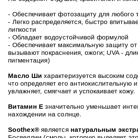
и
к
а
- Обеспечивает фотозащиту для любого т
м
- Легко распределяется, быстро впитыва
липкости
- Обладает водоустойчивой формулой
- Обеспечивает максимальную защиту от
вызывают покраснения, ожоги; UVA - дл
пигментация)
Масло Ши
характеризуется высоким сод
что определяет его антиокислительную 
увлажняет, смягчает и успокаивает кожу.
Витамин Е
значительно уменьшает инте
нахождении на солнце.
Soothex®
является
натуральным экстр
Босвеллии (смолы, которую выделяет это