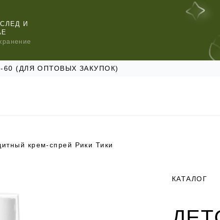
СЛЕД И
АЕ
хранение
47-60 (ДЛЯ ОПТОВЫХ ЗАКУПОК)
щитный крем-спрей Рики Тики
КОМЕНДУЕМ
КОМЕНДУЕМ
КОМЕНДУЕМ
КАТАЛОГ
ДЕТ