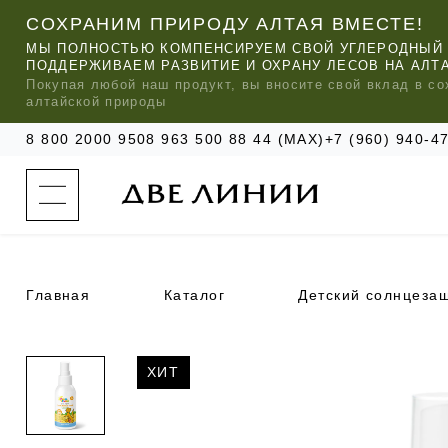
СОХРАНИМ ПРИРОДУ АЛТАЯ ВМЕСТЕ!
МЫ ПОЛНОСТЬЮ КОМПЕНСИРУЕМ СВОЙ УГЛЕРОДНЫЙ 
ПОДДЕРЖИВАЕМ РАЗВИТИЕ И ОХРАНУ ЛЕСОВ НА АЛТ
Покупая любой
наш
продукт, вы вносите свой вклад в со
алтайской природы
8 800 2000 950
8 963 500 88 44 (MAX)
+7 (960) 940-
к
а
т
а
л
о
г
о
Главная
Каталог
Детский солнцеза
к
о
м
п
МЫ РЕ
МЫ РЕ
МЫ РЕ
а
УХОД ЗА ВОЛОСАМИ
СИЛАПАНТ
КАТАЛОГ
ХИТ
н
и
и
УХОД ЗА ЛИЦОМ
АНТИСИЛЬВЕРИН
О КОМПАНИИ
б
ЧАСТО ИЩУТ
р
е