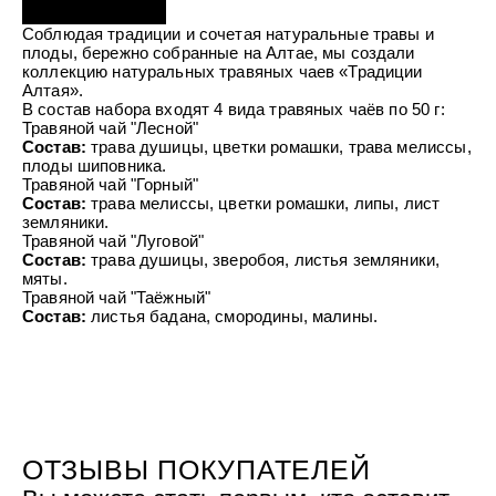
УХОД ЗА ПОЛОСТЬЮ РТА
Подарочный набор для волос
Крем для проб
лемной кожи ClioDerm
ALTAI BIO PREMIUM Зубная пас
Соблюдая традиции и сочетая натуральные травы и
"Комплексный уход" Силапант
мультикомплекс 5 в 1 с витамин
плоды, бережно собранные на Алтае, мы создали
УХОД ЗА ВОЛОСАМИ
CLIODERM
минералами Алтайбио
коллекцию натуральных травяных чаев «Традиции
Подарочный набор для волос
Крем для проб
Алтая».
"Комплексный уход" Силапант
В состав набора входят 4 вида травяных чаёв по 50 г:
Травяной чай "Лесной"
Состав:
трава душицы, цветки ромашки, трава мелиссы,
плоды шиповника.
Травяной чай "Горный"
Состав:
трава мелиссы, цветки ромашки, липы, лист
земляники.
Травяной чай "Луговой"
Состав:
трава душицы, зверобоя, листья земляники,
мяты.
Травяной чай "Таёжный"
Состав:
листья бадана, смородины, малины.
ОТЗЫВЫ ПОКУПАТЕЛЕЙ