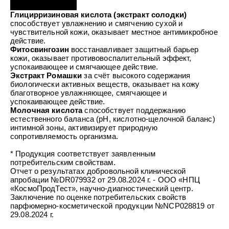
УХОД ЗА ПОЛОСТЬЮ РТА
Подарочный набор для волос
Крем для проб
лемной кожи ClioDerm
ALTAI BIO PREMIUM Зубная пас
Глицирризиновая кислота (экстракт солодки)
"Комплексный уход" Силапант
мультикомплекс 5 в 1 с витамин
способствует увлажнению и смягчению сухой и
УХОД ЗА ВОЛОСАМИ
CLIODERM
минералами Алтайбио
чувствительной кожи, оказывает местное антимикробное
Подарочный набор для волос
Крем для проб
действие.
"Комплексный уход" Силапант
Фитосвингозин
восстанавливает защитный барьер
кожи, оказывает противовоспалительный эффект,
успокаивающее и смягчающее действие.
Экстракт Ромашки
за счёт высокого содержания
биологически активных веществ, оказывает на кожу
благотворное увлажняющее, смягчающее и
успокаивающее действие.
Молочная кислота
способствует поддержанию
естественного баланса (рН, кислотно-щелочной баланс)
интимной зоны, активизирует природную
сопротивляемость организма.
* Продукция соответствует заявленным
потребительским свойствам.
Отчет о результатах добровольной клинической
апробации №DR079932 от 29.08.2024 г. - ООО «НПЦ
«КосмоПродТест», научно-диагностический центр.
Заключение по оценке потребительских свойств
парфюмерно-косметической продукции №NCP028819 от
29.08.2024 г.