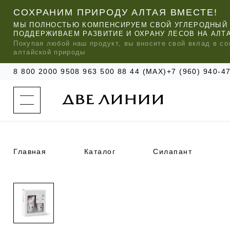
СОХРАНИМ ПРИРОДУ АЛТАЯ ВМЕСТЕ!
МЫ ПОЛНОСТЬЮ КОМПЕНСИРУЕМ СВОЙ УГЛЕРОДНЫЙ 
ПОДДЕРЖИВАЕМ РАЗВИТИЕ И ОХРАНУ ЛЕСОВ НА АЛТ
Покупая любой
наш
продукт, вы вносите свой вклад в со
алтайской природы
8 800 2000 950
8 963 500 88 44 (MAX)
+7 (960) 940-
к
а
т
а
л
о
г
о
Главная
Каталог
Силапант
к
о
м
п
МЫ РЕ
МЫ РЕ
МЫ РЕ
а
УХОД ЗА ВОЛОСАМИ
СИЛАПАНТ
КАТАЛОГ
н
и
и
УХОД ЗА ЛИЦОМ
АНТИСИЛЬВЕРИН
О КОМПАНИИ
б
ЧАСТО ИЩУТ
р
е