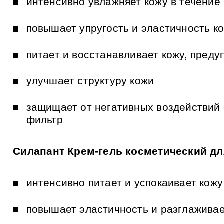
интенсивно увлажняет кожу в течение 
и
к
а
м
повышает упругость и эластичность к
питает и восстанавливает кожу, пред
улучшает структуру кожи
защищает от негативных воздействий
фильтр
Силапант Крем-гель косметический для
интенсивно питает и успокаивает кож
повышает эластичность и разглажива