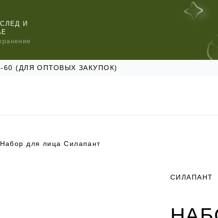
СЛЕД И
АЕ
хранение
47-60 (ДЛЯ ОПТОВЫХ ЗАКУПОК)
Набор для лица Силапант
КОМЕНДУЕМ
КОМЕНДУЕМ
КОМЕНДУЕМ
СИЛАПАНТ
НАБ