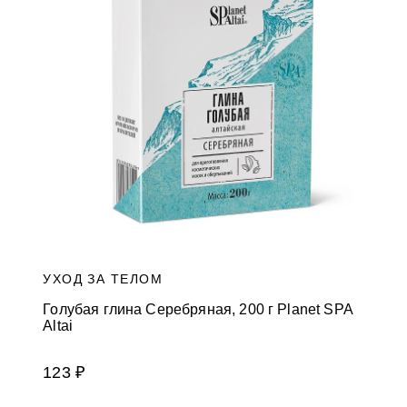
и
к
а
м
УХОД ЗА ТЕЛОМ
Голубая глина Серебряная, 200 г Planet SPA
Altai
123 ₽