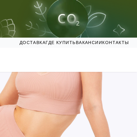
ДОСТАВКА
ГДЕ КУПИТЬ
ВАКАНСИИ
КОНТАКТЫ
хода за кожей тела. Наша продукция созд
молочко и кремы, очищающие гели и скрабы