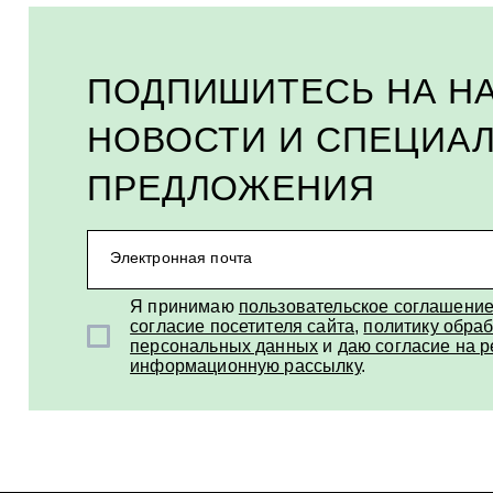
Собственное производство на Алтае
ПОДПИШИТЕСЬ НА Н
Вся продукция создается на наших произ
НОВОСТИ И СПЕЦИА
ПРЕДЛОЖЕНИЯ
Электронная почта
КАК СДЕЛАТЬ ЗАКАЗ
Я принимаю
пользовательское соглашени
согласие посетителя сайта
,
политику обраб
персональных данных
и
даю согласие на 
информационную рассылку
.
Выбор товара
Подберите нужные средства из каталога