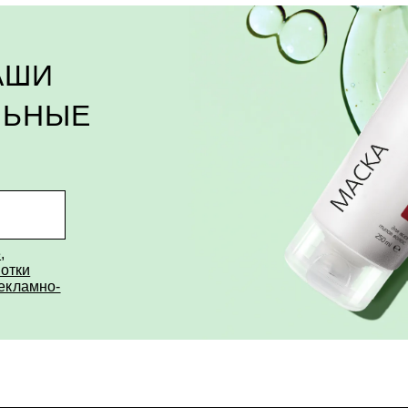
АШИ
водственных площадях, что гарантирует пол
ЛЬНЫЕ
е
,
отки
рекламно-
Оформление
Добавьте товары в корзину и оформите з