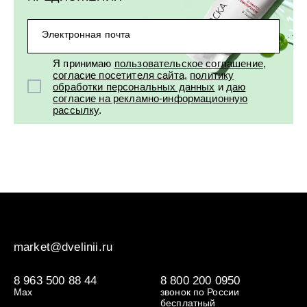
УХОД ЗА ПОЛОСТЬЮ РТА
Подарочный набор для волос
Крем для проб
лемной кожи ClioDerm
ALTAI BIO PREMIUM Зубная пас
"Комплексный уход" Силапант
мультикомплекс 5 в 1 с витамин
УХОД ЗА ВОЛОСАМИ
CLIODERM
Электронная почта
минералами Алтайбио
Подарочный набор для волос
Крем для проб
"Комплексный уход" Силапант
Я принимаю
пользовательское соглашение
,
согласие посетителя сайта
,
политику
обработки персональных данных
и
даю
согласие на рекламно-информационную
рассылку
.
market@dvelinii.ru
8 963 500 88 44
8 800 200 0950
Max
звонок по России
бесплатный