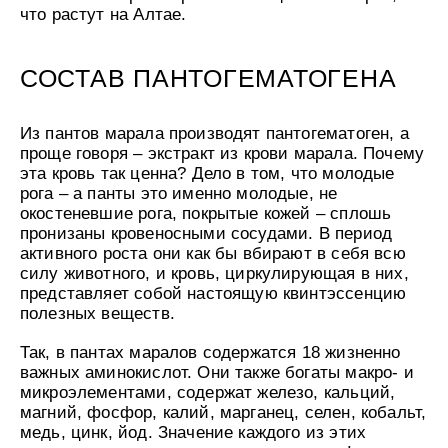
УХОД ЗА ПОЛОСТЬЮ РТА
что растут на Алтае.
Подарочный набор для волос
Крем для проб
лемной кожи ClioDerm
ALTAI BIO PREMIUM Зубная пас
"Комплексный уход" Силапант
мультикомплекс 5 в 1 с витамин
УХОД ЗА ВОЛОСАМИ
CLIODERM
минералами Алтайбио
Подарочный набор для волос
Крем для проб
СОСТАВ ПАНТОГЕМАТОГЕНА
"Комплексный уход" Силапант
Из пантов марала производят пантогематоген, а
проще говоря – экстракт из крови марала. Почему
эта кровь так ценна? Дело в том, что молодые
рога – а панты это именно молодые, не
окостеневшие рога, покрытые кожей – сплошь
пронизаны кровеносными сосудами. В период
активного роста они как бы вбирают в себя всю
силу животного, и кровь, циркулирующая в них,
представляет собой настоящую квинтэссенцию
полезных веществ.
Так, в пантах маралов содержатся 18 жизненно
важных аминокислот. Они также богаты макро- и
микроэлементами, содержат железо, кальций,
магний, фосфор, калий, марганец, селен, кобальт,
медь, цинк, йод. Значение каждого из этих