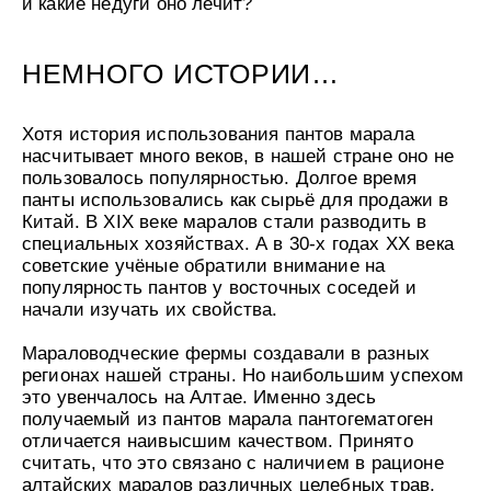
и какие недуги оно лечит?
УХОД ЗА НОГАМИ
к
против трещин смягчающий
Подарочный фитокомплекс для у
т
КОНТАКТЫ
SPA Altai
кожей рук и ног Силапант
н
о
БОРЫ
ДЕТСКАЯ СЕРИЯ
ПОДАРОЧНЫЕ НАБОРЫ
НЕМНОГО ИСТОРИИ…
е
ЛИЧНЫЙ КАБИНЕТ
 детский увлажняющий
бор "Для тебя" Алтайбио
Шампунь-пенка для купания ма
Набор для лица "Интенсивный у
п
Рики Тики
Силапант
р
ЧКА
ДОМАШНЯЯ АПТЕЧКА
о
Хотя история использования пантов марала
здочка - масло
Активайс фитогель двойного дей
ЛИЧНЫЙ КАБИНЕТ
и
МЫ РЕКОМЕНДУЕМ
 Домашняя аптечка
охлаждающе-разогревающий До
з
насчитывает много веков, в нашей стране оно не
в
НИЕ
аптечка
пользовалось популярностью. Долгое время
о
е «Легендарное Сибиркое»
панты использовались как сырьё для продажи в
д
МЫ РЕКОМЕНДУЕМ
с
Китай. В XIX веке маралов стали разводить в
т
специальных хозяйствах. А в 30-х годах XX века
в
о
советские учёные обратили внимание на
о
МИ
популярность пантов у восточных соседей и
п
бор для волос
мной гигиены Силапант
т
начали изучать их свойства.
уход" Силапант
о
СИЛАПАНТ
CLIODERM
CLIODERM
в
Пенка для умывания Силапант
Крем локально
го воздействия ClioDerm
Крем для проблемной кожи Clio
Мараловодческие фермы создавали в разных
и
к
регионах нашей страны. Но наибольшим успехом
а
УХОД ЗА ЛИЦОМ
это увенчалось на Алтае. Именно здесь
м
етический для кожи вокруг
Крем для лица "Суперомоложени
получаемый из пантов марала пантогематоген
пептидами Silapant PeptidExpert
отличается наивысшим качеством. Принято
считать, что это связано с наличием в рационе
алтайских маралов различных целебных трав,
УХОД ЗА ВОЛОСАМИ
CLIODERM