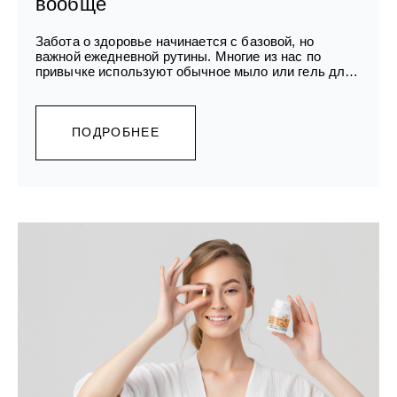
вообще
Забота о здоровье начинается с базовой, но
важной ежедневной рутины. Многие из нас по
привычке используют обычное мыло или гель для
душа для ухода за интимной зоной, считая
специальные средства очередной уловкой хитрых
маркетологов. Однако современная гинекология и
дерматология единогласны: для этой деликатной
ПОДРОБНЕЕ
области нужны специальные средства.